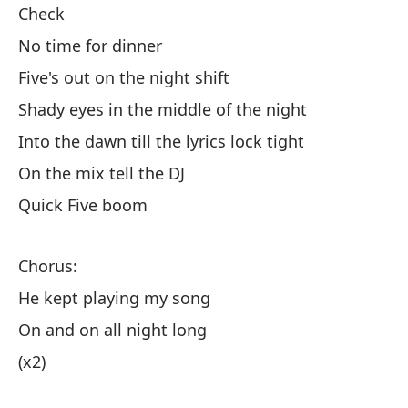
Check
rí
No time for dinner
ne
co
Five's out on the night shift
ah
Shady eyes in the middle of the night
no
Into the dawn till the lyrics lock tight
co
pa
On the mix tell the DJ
(x
Quick Five boom
fu
Ha
Chorus:
ap
De
He kept playing my song
no
On and on all night long
du
(x2)
as
el