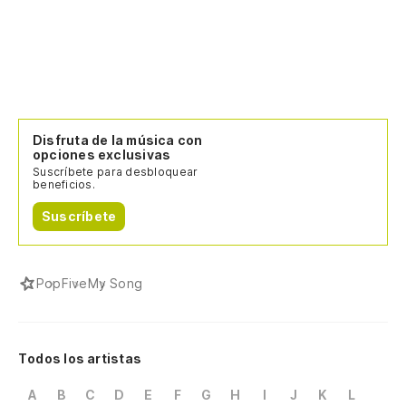
Disfruta de la música con
opciones exclusivas
Suscríbete para desbloquear
beneficios.
Suscríbete
Pop
Five
My Song
Todos los artistas
A
B
C
D
E
F
G
H
I
J
K
L