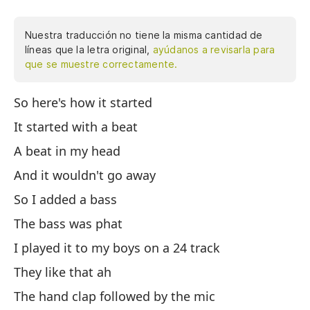
Nuestra traducción no tiene la misma cantidad de
líneas que la letra original,
ayúdanos a revisarla para
que se muestre correctamente.
So here's how it started
As
co
It started with a beat
ir
A beat in my head
to
And it wouldn't go away
es
ha
So I added a bass
tu
The bass was phat
no
I played it to my boys on a 24 track
en
Qu
They like that ah
ca
The hand clap followed by the mic
up