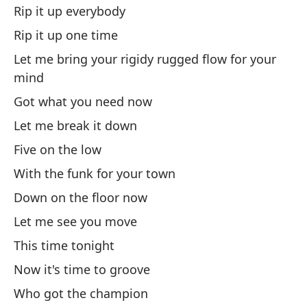
(x
Rip it up everybody
no
Rip it up one time
es
Let me bring your rigidy rugged flow for your
ay
mind
Ma
bo
Got what you need now
ba
Let me break it down
ba
Five on the low
vo
qu
With the funk for your town
Down on the floor now
Let me see you move
This time tonight
Now it's time to groove
Who got the champion