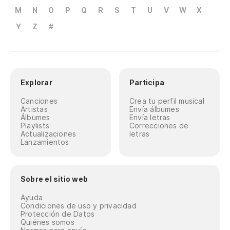
M
N
O
P
Q
R
S
T
U
V
W
X
Y
Z
#
Explorar
Participa
Canciones
Crea tu perfil musical
Artistas
Envía álbumes
Álbumes
Envía letras
Playlists
Correcciones de
Actualizaciones
letras
Lanzamientos
Sobre el sitio web
Ayuda
Condiciones de uso y privacidad
Protección de Datos
Quiénes somos