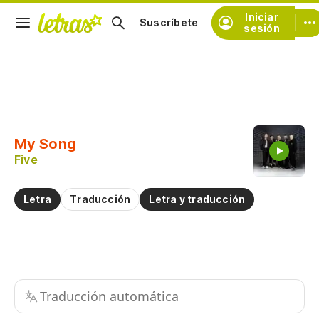
Iniciar
Suscríbete
sesión
Copiar fragmento
Copiar toda la letra
My Song
Practicar la pronunciación de
Five
Comentar sobre este fragmento
Letra
Traducción
Letra y traducción
Traducción automática