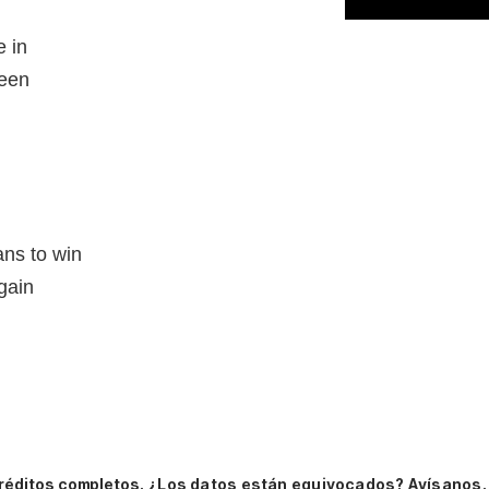
 in
been
n
ans to win
gain
n
réditos completos.
¿Los datos están equivocados? Avísanos.