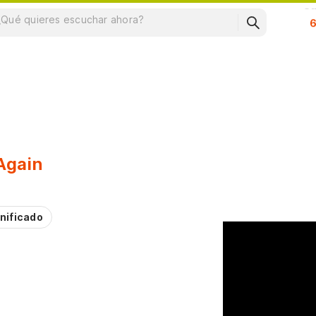
Su
Again
nificado