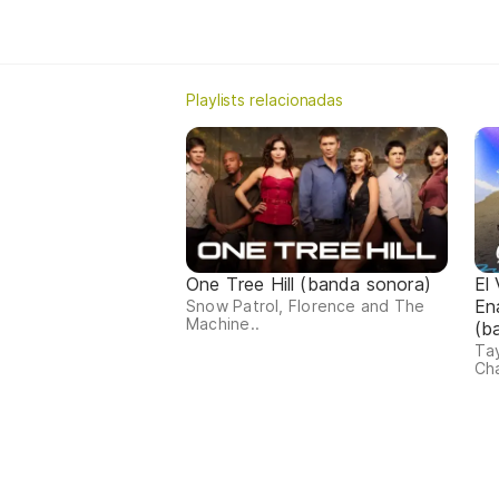
Playlists relacionadas
One Tree Hill (banda sonora)
El
En
Snow Patrol, Florence and The
Machine..
(b
Tay
Cha