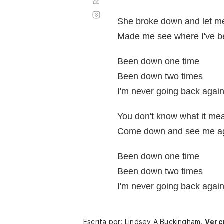
Corregir
Desplazamiento
automático
She broke down and let me
Made me see where I've 
Been down one time
Been down two times
I'm never going back agai
You don't know what it me
Come down and see me a
Been down one time
Been down two times
I'm never going back agai
Escrita por: Lindsey A Buckingham.
Ver c