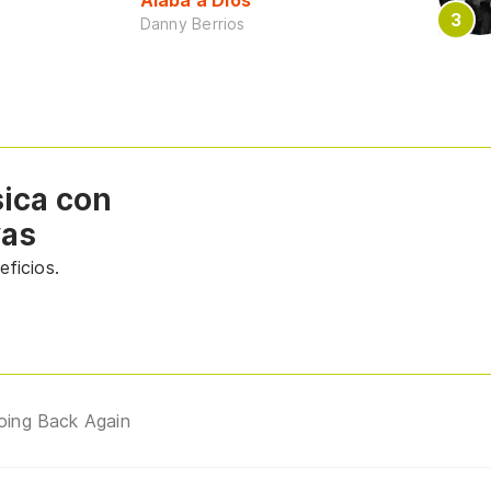
Alaba a Dios
Danny Berrios
sica con
vas
ficios.
oing Back Again