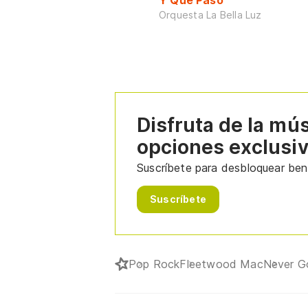
Y Que Pasó
Orquesta La Bella Luz
Disfruta de la mú
opciones exclusi
Suscríbete para desbloquear bene
Suscríbete
Pop Rock
Fleetwood Mac
Never G