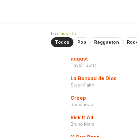
Lo más visto
Todos
Pop
Reggaeton
Roc
august
Taylor Swift
La Bondad de Dios
StayInFaith
Creep
Radiohead
Risk It All
Bruno Mars