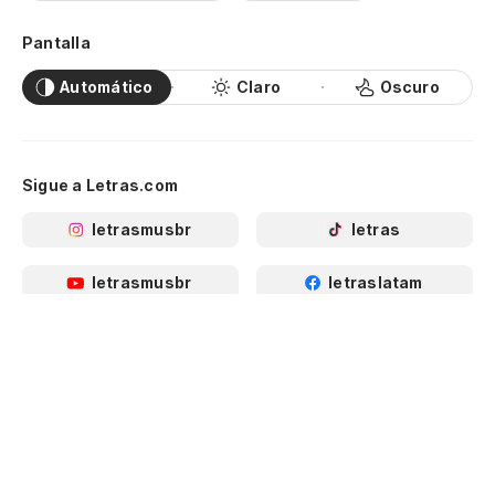
Pantalla
Automático
Claro
Oscuro
Sigue a Letras.com
letrasmusbr
letras
letrasmusbr
letraslatam
letras
letrasmusbr
letras
Música comienza con letras