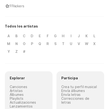
F
Flickers
Todos los artistas
A
B
C
D
E
F
G
H
I
J
K
L
M
N
O
P
Q
R
S
T
U
V
W
X
Y
Z
#
Explorar
Participa
Canciones
Crea tu perfil musical
Artistas
Envía álbumes
Álbumes
Envía letras
Playlists
Correcciones de
Actualizaciones
letras
Lanzamientos