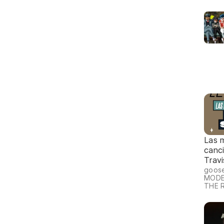
Las 
canc
Travi
goos
MODE
THE 