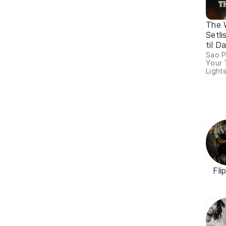
The 
Setli
til 
Sao P
Your 
Lights
Fli