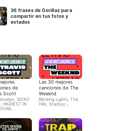
36 frases de Gorillaz para
compartir en tus fotos y
estados
mejores
Las 30 mejores
iones de
canciones de The
s Scott
Weeknd
ebumps, SICKO
Blinding Lights, The
, HIGHEST IN
Hills, Starboy...
ROOM...