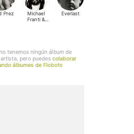
d Prez
Michael
Everlast
Franti &
Spearhead
no tenemos ningún álbum de
 artista, pero puedes
colaborar
ando álbumes de Flobots