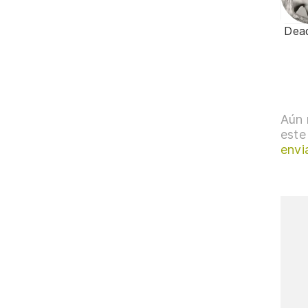
Dea
Aún 
este
envi