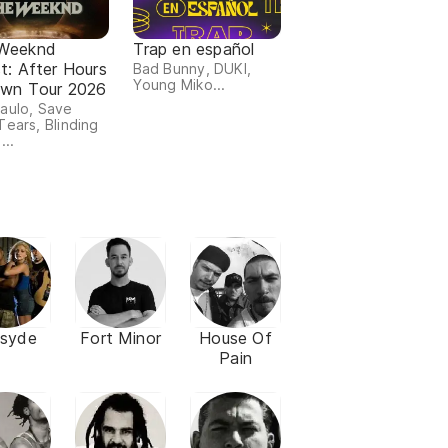
Weeknd
Trap en español
st: After Hours
Bad Bunny, DUKI,
Young Miko...
Dawn Tour 2026
aulo, Save
Tears, Blinding
...
psyde
Fort Minor
House Of
Pain