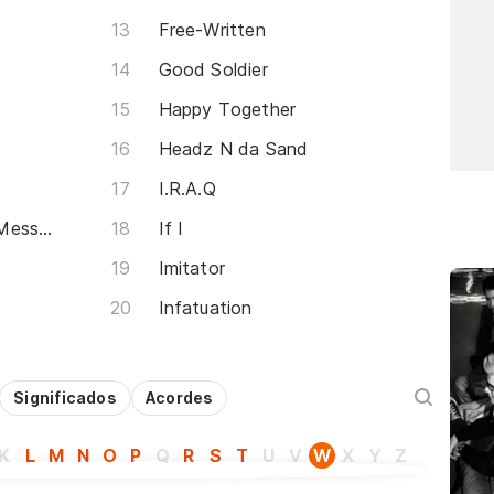
Free-Written
Good Soldier
Happy Together
Headz N da Sand
I.R.A.Q
By The Time You Get This Message
If I
Imitator
Infatuation
Significados
Acordes
K
L
M
N
O
P
Q
R
S
T
U
V
W
X
Y
Z