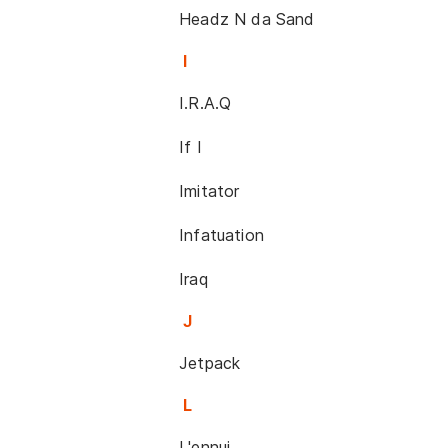
Headz N da Sand
I
I.R.A.Q
If I
Imitator
Infatuation
Iraq
J
Jetpack
L
L'ennui