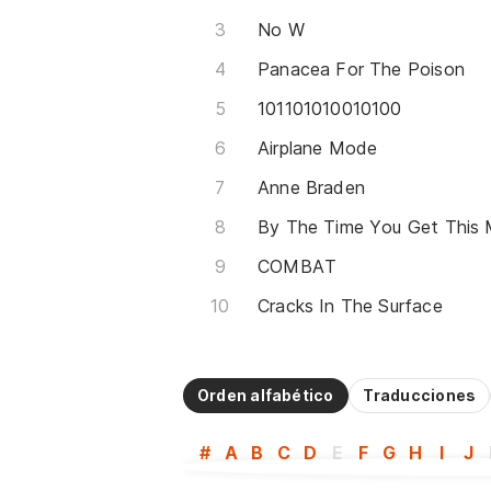
No W
Panacea For The Poison
101101010010100
Airplane Mode
Anne Braden
COMBAT
Cracks In The Surface
Orden alfabético
Traducciones
#
A
B
C
D
E
F
G
H
I
J