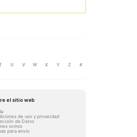
T
U
V
W
X
Y
Z
#
re el sitio web
da
iciones de uso y privacidad
ección de Datos
énes somos
as para envío