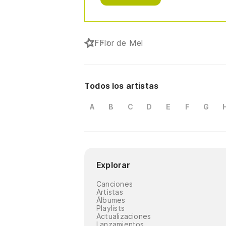
F
Flor de Mel
Todos los artistas
A
B
C
D
E
F
G
Explorar
Canciones
Artistas
Álbumes
Playlists
Actualizaciones
Lanzamientos