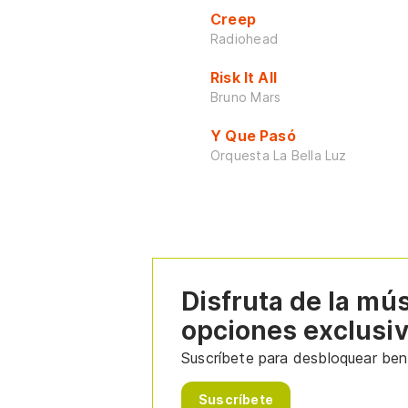
Creep
Radiohead
Risk It All
Bruno Mars
Y Que Pasó
Orquesta La Bella Luz
Disfruta de la mú
opciones exclusi
Suscríbete para desbloquear bene
Suscríbete