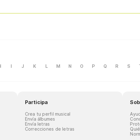
H
I
J
K
L
M
N
O
P
Q
R
S
Participa
Sob
Crea tu perfil musical
Ayu
Envía álbumes
Cond
Envía letras
Prot
Correcciones de letras
Qui
Norm