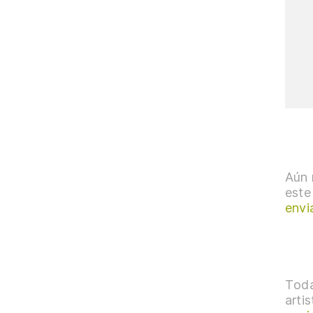
Aún 
este
envi
Toda
arti