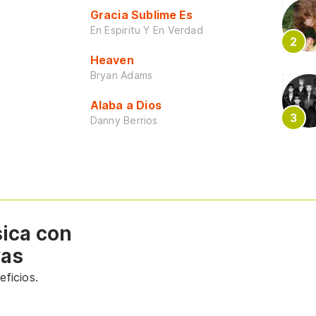
Gracia Sublime Es
En Espiritu Y En Verdad
Heaven
Bryan Adams
Alaba a Dios
Danny Berrios
sica con
vas
ficios.