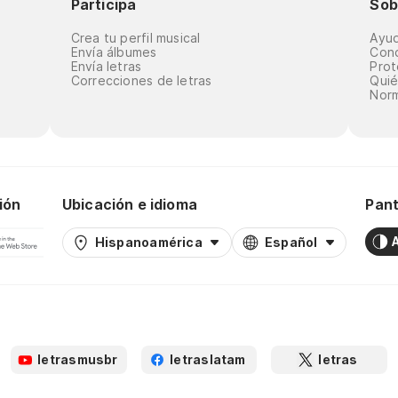
Participa
Sob
Crea tu perfil musical
Ayu
Envía álbumes
Cond
Envía letras
Prot
Correcciones de letras
Qui
Norm
ión
Ubicación e idioma
Pant
Hispanoamérica
Español
letrasmusbr
letraslatam
letras