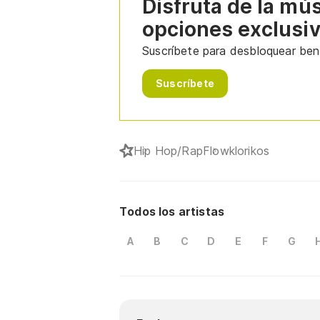
Disfruta de la mú
opciones exclusi
Suscríbete para desbloquear bene
Suscríbete
Hip Hop/Rap
Flowklorikos
Todos los artistas
A
B
C
D
E
F
G