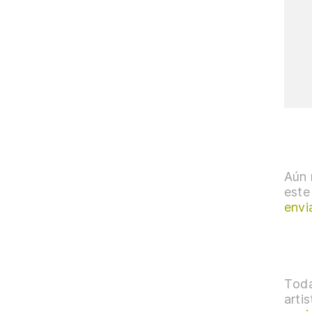
Aún 
este
envi
Toda
arti