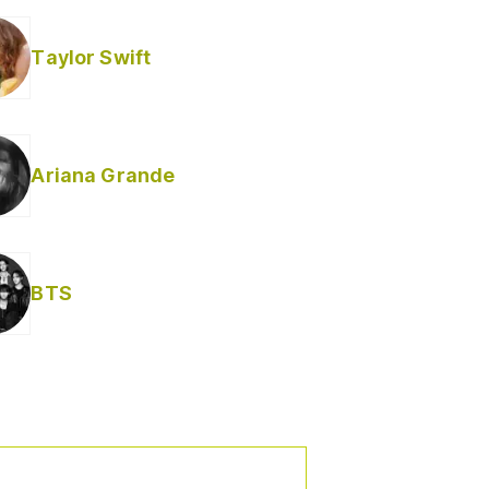
Taylor Swift
Ariana Grande
Helabusador) [explícita]
BTS