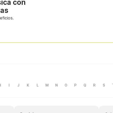
sica con
vas
ficios.
H
I
J
K
L
M
N
O
P
Q
R
S