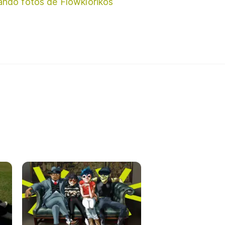
ando fotos de Flowklorikos