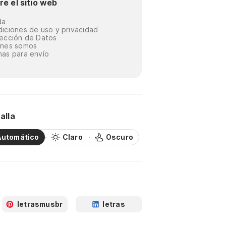
re el sitio web
da
iciones de uso y privacidad
ección de Datos
énes somos
as para envío
alla
Automático
Claro
Oscuro
letrasmusbr
letras