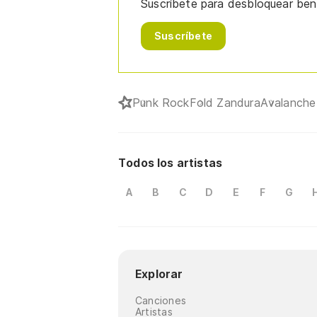
Suscríbete para desbloquear bene
Suscríbete
Punk Rock
Fold Zandura
Avalanche
Todos los artistas
A
B
C
D
E
F
G
Explorar
Canciones
Artistas