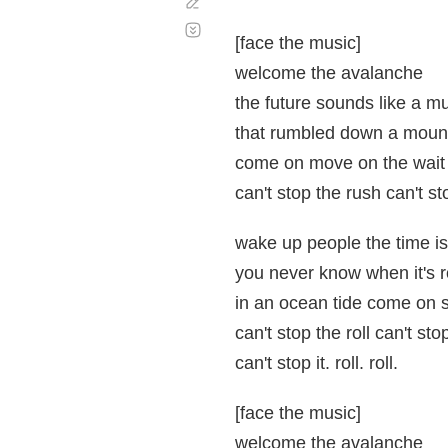
Corregir
Desplazamiento
automático
[face the music]
welcome the avalanche
the future sounds like a m
that rumbled down a moun
come on move on the wait 
can't stop the rush can't st
wake up people the time i
you never know when it's r
in an ocean tide come on st
can't stop the roll can't sto
can't stop it. roll. roll.
[face the music]
welcome the avalanche