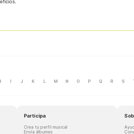
ficios.
H
I
J
K
L
M
N
O
P
Q
R
S
Participa
Sob
Crea tu perfil musical
Ayu
Envía álbumes
Cond