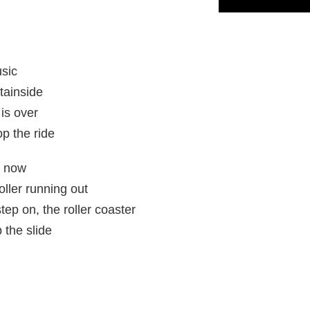
usic
tainside
is over
op the ride
s now
oller running out
ep on, the roller coaster
p the slide