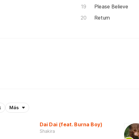
Please Believe
Return
k
Más
Dai Dai (feat. Burna Boy)
Shakira