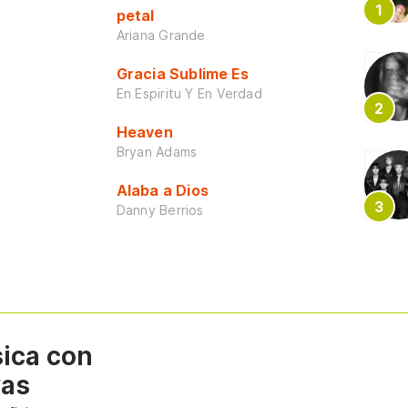
petal
Ariana Grande
Gracia Sublime Es
En Espiritu Y En Verdad
Heaven
Bryan Adams
Alaba a Dios
Danny Berrios
sica con
vas