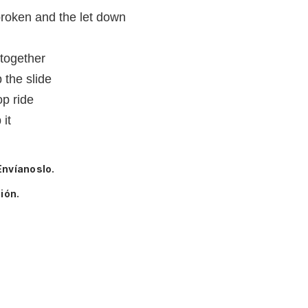
broken and the let down
 together
p the slide
op ride
 it
Envíanoslo.
ión.