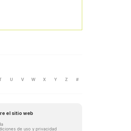
T
U
V
W
X
Y
Z
#
re el sitio web
da
iciones de uso y privacidad