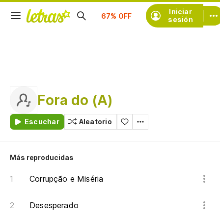
Suscríbete
Iniciar
sesión
Fora do (A)
Escuchar
Aleatorio
Más reproducidas
Corrupção e Miséria
Desesperado