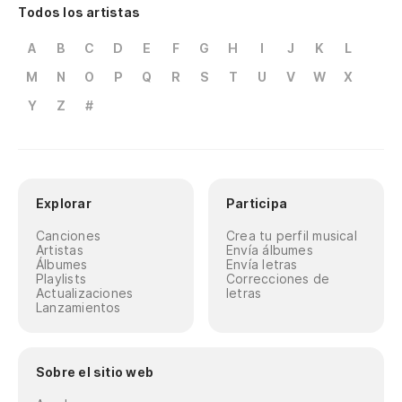
Todos los artistas
A
B
C
D
E
F
G
H
I
J
K
L
M
N
O
P
Q
R
S
T
U
V
W
X
Y
Z
#
Explorar
Participa
Canciones
Crea tu perfil musical
Artistas
Envía álbumes
Álbumes
Envía letras
Playlists
Correcciones de
Actualizaciones
letras
Lanzamientos
Sobre el sitio web