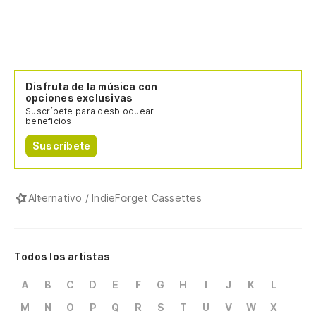
Disfruta de la música con
opciones exclusivas
Suscríbete para desbloquear
beneficios.
Suscríbete
Alternativo / Indie
Forget Cassettes
Todos los artistas
A
B
C
D
E
F
G
H
I
J
K
L
M
N
O
P
Q
R
S
T
U
V
W
X