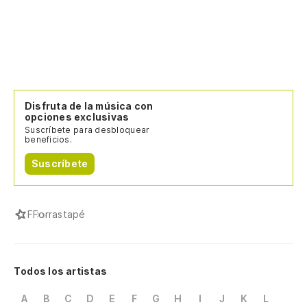
Disfruta de la música con
opciones exclusivas
Suscríbete para desbloquear
beneficios.
Suscríbete
F
Forrastapé
Todos los artistas
A
B
C
D
E
F
G
H
I
J
K
L