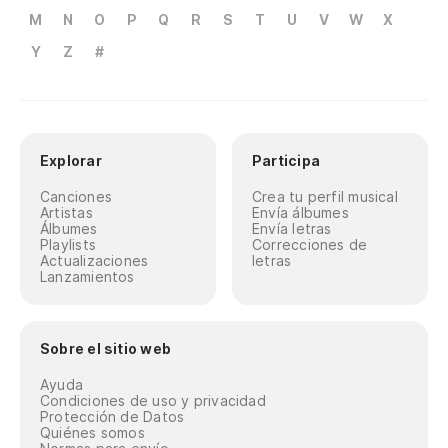
M
N
O
P
Q
R
S
T
U
V
W
X
Y
Z
#
Explorar
Participa
Canciones
Crea tu perfil musical
Artistas
Envía álbumes
Álbumes
Envía letras
Playlists
Correcciones de
Actualizaciones
letras
Lanzamientos
Sobre el sitio web
Ayuda
Condiciones de uso y privacidad
Protección de Datos
Quiénes somos