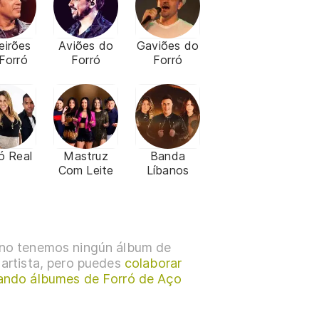
eirões
Aviões do
Gaviões do
Forró
Forró
Forró
ó Real
Mastruz
Banda
Com Leite
Líbanos
no tenemos ningún álbum de
 artista, pero puedes
colaborar
ando álbumes de Forró de Aço