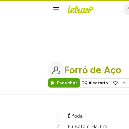
Forró de Aço
Escuchar
Aleatorio
É foda
Eu Boto e Ela Tira