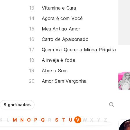
Vitamina e Cura
Agora é com Você
Meu Antigo Amor
Carro de Apaixonado
Quem Vai Querer a Minha Piriquita
A inveja é foda
Abre o Som
Amor Sem Vergonha
Significados
K
L
M
N
O
P
Q
R
S
T
U
V
W
X
Y
Z