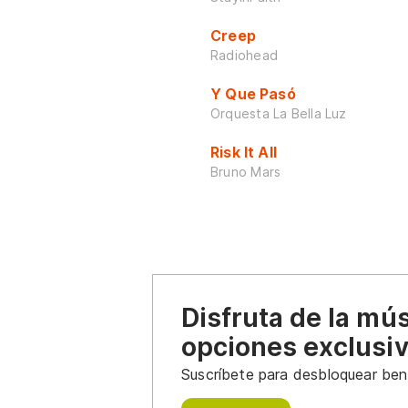
Creep
Radiohead
Y Que Pasó
Orquesta La Bella Luz
Risk It All
Bruno Mars
Disfruta de la mú
opciones exclusi
Suscríbete para desbloquear bene