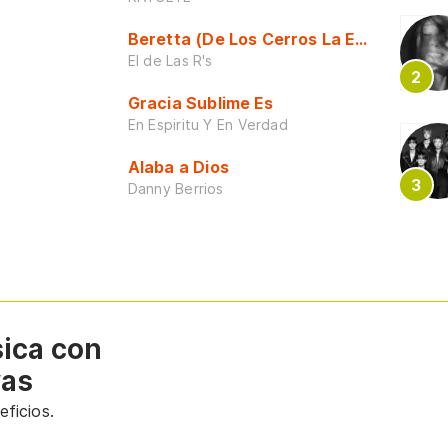
Beretta (De Los Cerros La Escuela)
El de Las R's
Gracia Sublime Es
En Espiritu Y En Verdad
Alaba a Dios
Danny Berrios
sica con
vas
ficios.