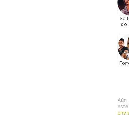
Solt
do 
Forr
Aún 
este
envi