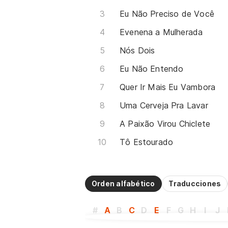
Eu Não Preciso de Você
Evenena a Mulherada
Nós Dois
Eu Não Entendo
Quer Ir Mais Eu Vambora
Uma Cerveja Pra Lavar
A Paixão Virou Chiclete
Tô Estourado
Orden alfabético
Traducciones
#
A
B
C
D
E
F
G
H
I
J