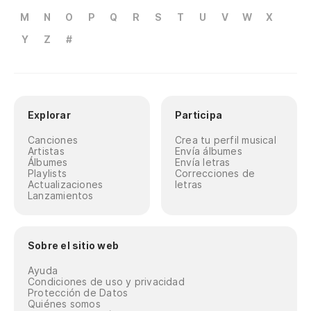
M
N
O
P
Q
R
S
T
U
V
W
X
Y
Z
#
Explorar
Participa
Canciones
Crea tu perfil musical
Artistas
Envía álbumes
Álbumes
Envía letras
Playlists
Correcciones de
Actualizaciones
letras
Lanzamientos
Sobre el sitio web
Ayuda
Condiciones de uso y privacidad
Protección de Datos
Quiénes somos