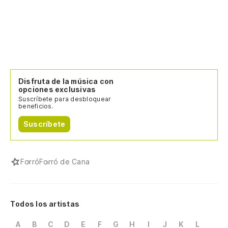
Disfruta de la música con
opciones exclusivas
Suscríbete para desbloquear
beneficios.
Suscríbete
Forró
Forró de Cana
Todos los artistas
A
B
C
D
E
F
G
H
I
J
K
L