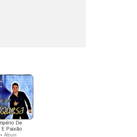
mpério De
 E Paixão
• Álbum