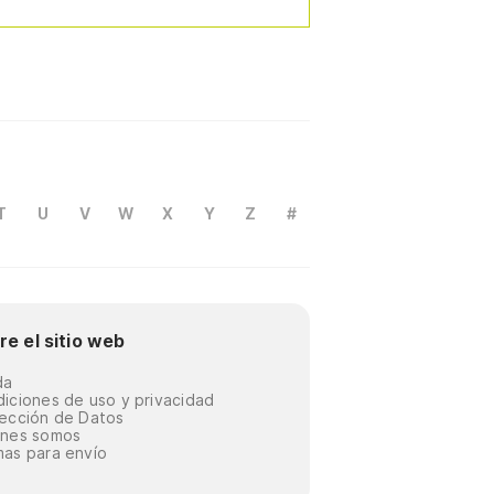
T
U
V
W
X
Y
Z
#
re el sitio web
da
iciones de uso y privacidad
ección de Datos
énes somos
as para envío