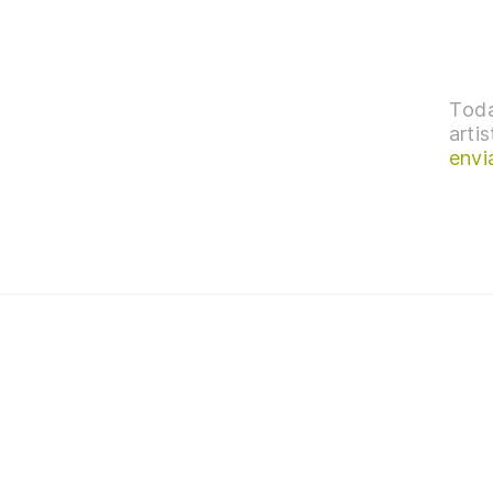
Toda
arti
envi