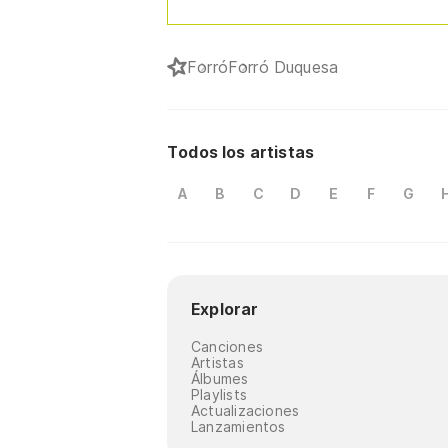
Forró
Forró Duquesa
Todos los artistas
A
B
C
D
E
F
G
Explorar
Canciones
Artistas
Álbumes
Playlists
Actualizaciones
Lanzamientos