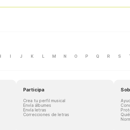
H
I
J
K
L
M
N
O
P
Q
R
S
Participa
Sob
Crea tu perfil musical
Ayu
Envía álbumes
Cond
Envía letras
Prot
Correcciones de letras
Qui
Norm