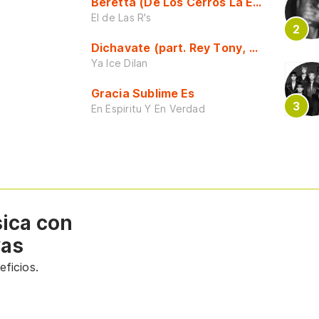
Beretta (De Los Cerros La Escuela)
El de Las R's
Dichavate (part. Rey Tony, Dj Honda y 
Ya Ice Dilan
Gracia Sublime Es
En Espiritu Y En Verdad
sica con
vas
ficios.