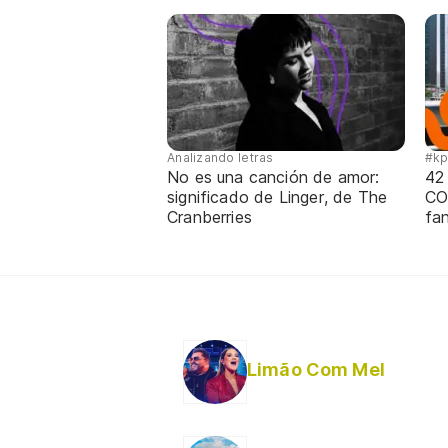
Analizando letras
#k
No es una canción de amor:
42
significado de Linger, de The
CO
Cranberries
fa
Limão Com Mel