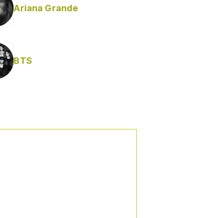
Ariana Grande
Helabusador) [explícita]
BTS