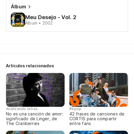
Ag
Álbum
La
Meu Desejo - Vol. 2
Álbum • 2002
e
A 
Ah
Artículos relacionados
Ag
Ah
Ag
La
Analizando letras
#kpop
No es una canción de amor:
42 frases de canciones de
e
significado de Linger, de
CORTIS para compartir
The Cranberries
entre fans
A 