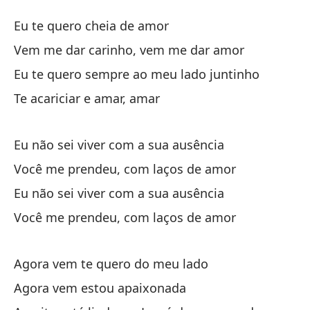
L
Eu te quero cheia de amor
L
Vem me dar carinho, vem me dar amor
Eu te quero sempre ao meu lado juntinho
Te
Te acariciar e amar, amar
Ve
Eu não sei viver com a sua ausência
Ve
Você me prendeu, com laços de amor
Te
Eu não sei viver com a sua ausência
Eu
Você me prendeu, com laços de amor
Ac
Agora vem te quero do meu lado
Agora vem estou apaixonada
No