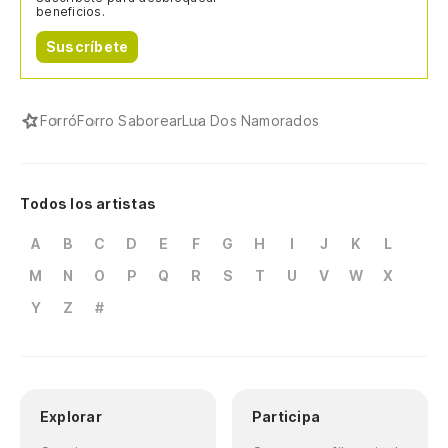
beneficios.
Suscríbete
Forró
Forro Saborear
Lua Dos Namorados
Todos los artistas
A
B
C
D
E
F
G
H
I
J
K
L
M
N
O
P
Q
R
S
T
U
V
W
X
Y
Z
#
Explorar
Participa