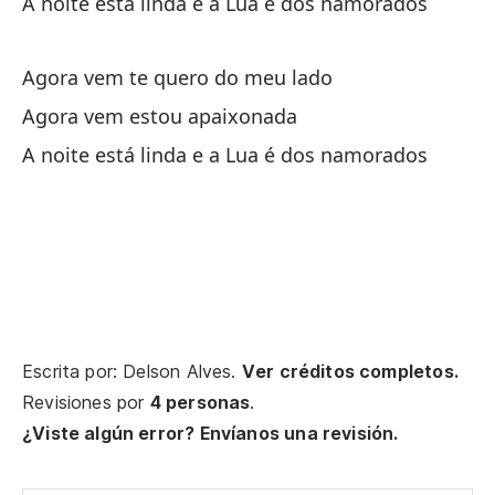
A noite está linda e a Lua é dos namorados
Eu
Me
Agora vem te quero do meu lado
Vo
Agora vem estou apaixonada
A noite está linda e a Lua é dos namorados
No
Eu
Me
Vo
Ah
Escrita por: Delson Alves.
Ver créditos completos.
Revisiones por
4 personas
.
Ag
¿Viste algún error? Envíanos una revisión.
Ah