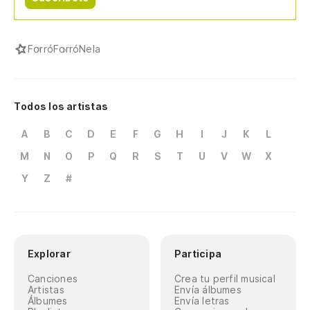
Forró
ForróNela
Todos los artistas
A
B
C
D
E
F
G
H
I
J
K
L
M
N
O
P
Q
R
S
T
U
V
W
X
Y
Z
#
Explorar
Participa
Canciones
Crea tu perfil musical
Artistas
Envía álbumes
Álbumes
Envía letras