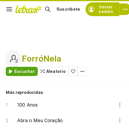
Iniciar
Suscríbete
sesión
ForróNela
Escuchar
Aleatorio
Más reproducidas
100 Anos
Abra o Meu Coração