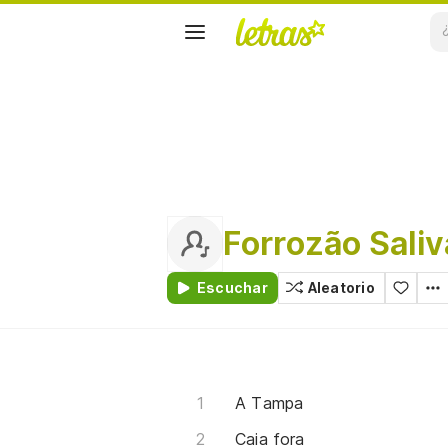
Forrozão Sali
Escuchar
Aleatorio
A Tampa
Caia fora