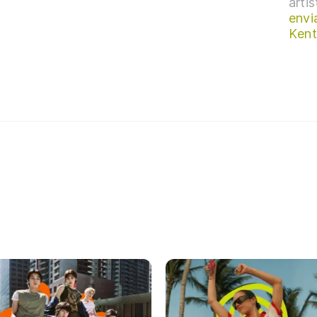
arti
envi
Kent