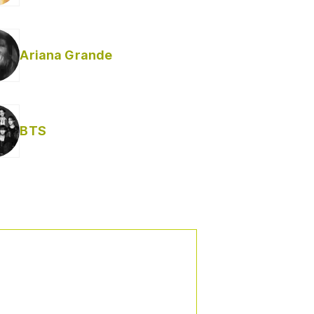
Ariana Grande
Helabusador) [explícita]
BTS