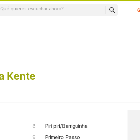
Su
va Kente
Piri piri/Barriguinha
Primeiro Passo