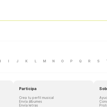
H
I
J
K
L
M
N
O
P
Q
R
S
Participa
Sob
Crea tu perfil musical
Ayu
Envía álbumes
Cond
Envía letras
Prot