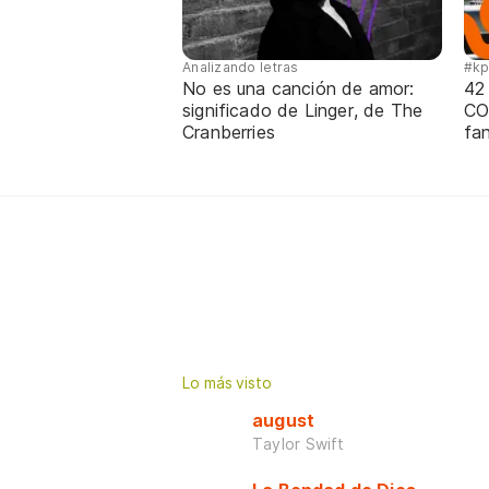
Analizando letras
#k
No es una canción de amor:
42
significado de Linger, de The
CO
Cranberries
fa
Lo más visto
august
Taylor Swift