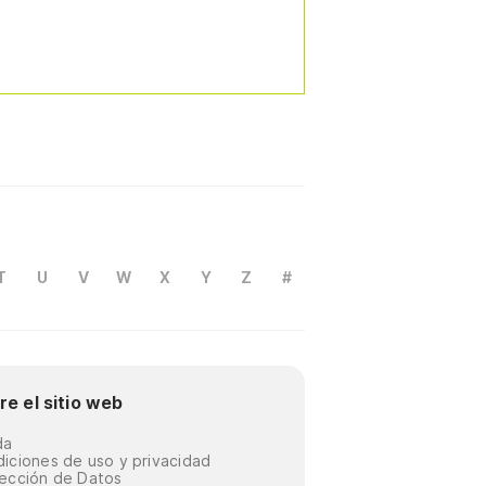
T
U
V
W
X
Y
Z
#
re el sitio web
da
iciones de uso y privacidad
ección de Datos