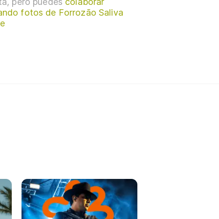
sta, pero puedes
colaborar
ando fotos de Forrozão Saliva
e