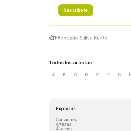
Suscríbete
F
Forrozão Saliva Kente
Todos los artistas
A
B
C
D
E
F
G
Explorar
Canciones
Artistas
Álbumes