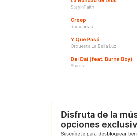
La Bondad de Dios
StayInFaith
Creep
Radiohead
Y Que Pasó
Orquesta La Bella Luz
Dai Dai (feat. Burna Boy)
Shakira
Disfruta de la mú
opciones exclusi
Suscríbete para desbloquear bene