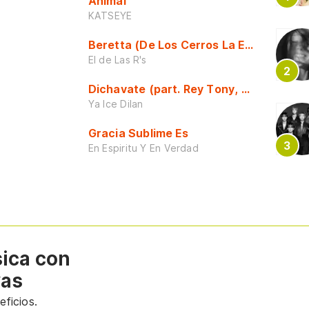
Animal
KATSEYE
Beretta (De Los Cerros La Escuela)
El de Las R's
Dichavate (part. Rey Tony, Dj Honda y 
Ya Ice Dilan
Gracia Sublime Es
En Espiritu Y En Verdad
sica con
vas
ficios.