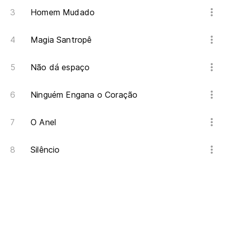
Homem Mudado
Magia Santropê
Não dá espaço
Ninguém Engana o Coração
O Anel
Silêncio