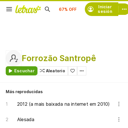
Suscríbete
Iniciar
sesión
Forrozão Santropê
Escuchar
Aleatorio
Más reproducidas
2012 (a mais baixada na internet em 2010)
Alesada