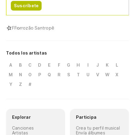
Suscríbete
F
Forrozão Santropê
Todos los artistas
A
B
C
D
E
F
G
H
I
J
K
L
M
N
O
P
Q
R
S
T
U
V
W
X
Y
Z
#
Explorar
Participa
Canciones
Crea tu perfil musical
Artistas
Envía álbumes