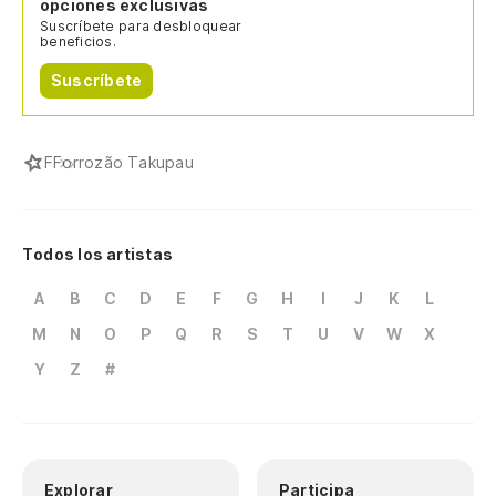
opciones exclusivas
Suscríbete para desbloquear
beneficios.
Suscríbete
F
Forrozão Takupau
Todos los artistas
A
B
C
D
E
F
G
H
I
J
K
L
M
N
O
P
Q
R
S
T
U
V
W
X
Y
Z
#
Explorar
Participa