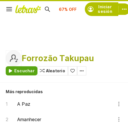
Suscríbete
Iniciar
sesión
Forrozão Takupau
Escuchar
Aleatorio
Más reproducidas
A Paz
Amanhecer