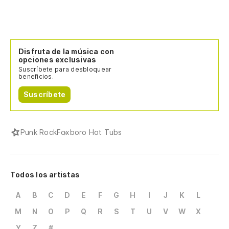
Disfruta de la música con
opciones exclusivas
Suscríbete para desbloquear
beneficios.
Suscríbete
Punk Rock
Foxboro Hot Tubs
Todos los artistas
A
B
C
D
E
F
G
H
I
J
K
L
M
N
O
P
Q
R
S
T
U
V
W
X
Y
Z
#