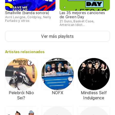
Smallville (banda sonora)
Las 35 mejores canciones
de Green Day
Avril Lavigne, Coldplay, Nelly
Furtado y otros
21 Guns, Basket Case,
American Idiot...
Ver más playlists
Artistas relacionados
Pelebrói Não
NOFX
Mindless Self
Sei?
Indulgence