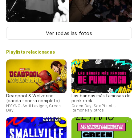
Ver todas las fotos
Playlists relacionadas
Deadpool & Wolverine
Las bandas más famosas de
(banda sonora completa)
punk rock
N'SYNC, Avril Lavigne, Green
Green Day, Sex Pistols,
Day...
Ramones y otros