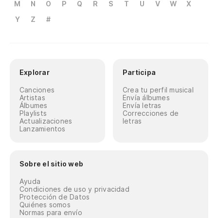
M
N
O
P
Q
R
S
T
U
V
W
X
Y
Z
#
Explorar
Participa
Canciones
Crea tu perfil musical
Artistas
Envía álbumes
Álbumes
Envía letras
Playlists
Correcciones de
Actualizaciones
letras
Lanzamientos
Sobre el sitio web
Ayuda
Condiciones de uso y privacidad
Protección de Datos
Quiénes somos
Normas para envío