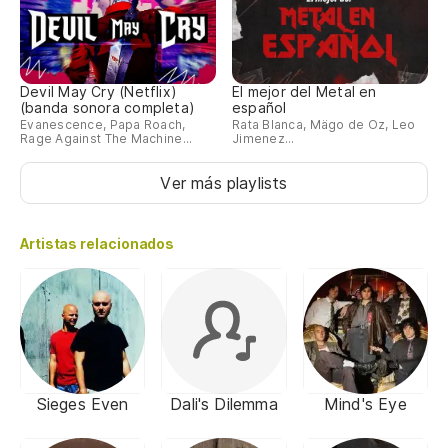
Devil May Cry (Netflix)
El mejor del Metal en
(banda sonora completa)
español
Evanescence, Papa Roach,
Rata Blanca, Mägo de Oz, Leo
Rage Against The Machine...
Jimenez...
Ver más playlists
Artistas relacionados
Sieges Even
Dali's Dilemma
Mind's Eye