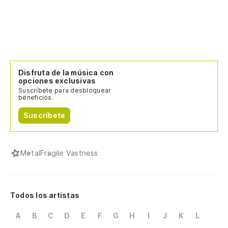
Disfruta de la música con
opciones exclusivas
Suscríbete para desbloquear
beneficios.
Suscríbete
Metal
Fragile Vastness
Todos los artistas
A
B
C
D
E
F
G
H
I
J
K
L