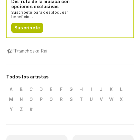
Disfruta de la música con
opciones exclusivas
Suscríbete para desbloquear
beneficios.
Suscríbete
F
Francheska Rai
Todos los artistas
A
B
C
D
E
F
G
H
I
J
K
L
M
N
O
P
Q
R
S
T
U
V
W
X
Y
Z
#