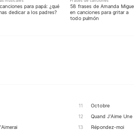
tas musicales
Frases de canciones
 canciones para papá: ¿qué
58 frases de Amanda Migue
mas dedicar a los padres?
en canciones para gritar a
todo pulmón
Octobre
Quand J'Aime Une 
'Aimerai
Répondez-moi