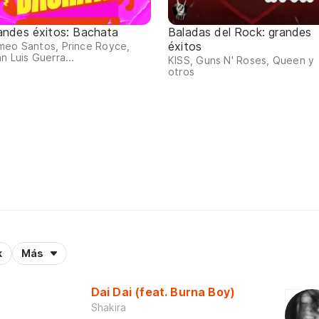
andes éxitos: Bachata
Baladas del Rock: grandes
éxitos
meo Santos, Prince Royce,
n Luis Guerra...
KISS, Guns N' Roses, Queen y
otros
k
Más
Dai Dai (feat. Burna Boy)
Shakira