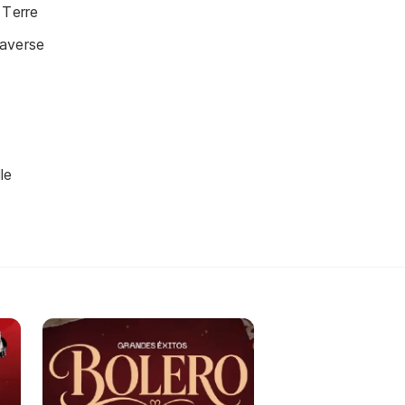
 Terre
averse
le