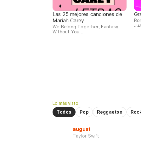
Las 25 mejores canciones de
Gr
Mariah Carey
Ro
Jua
We Belong Together, Fantasy,
Without You...
Lo más visto
Todos
Pop
Reggaeton
Roc
august
Taylor Swift