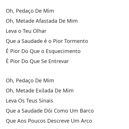
F
Oh, Pedaço De Mim
P
Oh, Metade Afastada De Mim
Leva o Teu Olhar
Oh
Que a Saudade é o Pior Tormento
Oh
É Pior Do Que o Esquecimento
Oh
É Pior Do Que Se Entrevar
Ll
Oh, Pedaço De Mim
Oh, Metade Exilada De Mim
Qu
Leva Os Teus Sinais
Qu
Que a Saudade Dói Como Um Barco
Es
Que Aos Poucos Descreve Um Arco
É 