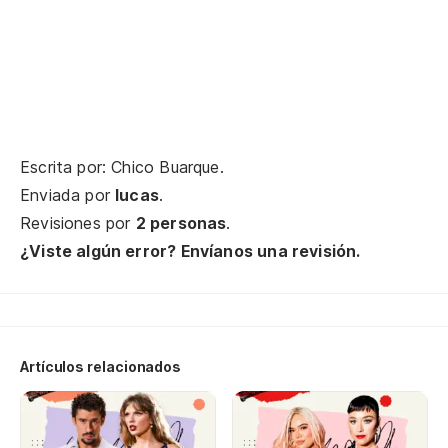
Qu
La
A 
De
Escrita por: Chico Buarque.
Enviada por
lucas
.
Oh
Revisiones por
2 personas
.
¿Viste algún error? Envíanos una revisión.
Oh
Oh
Ll
Artículos relacionados
Qu