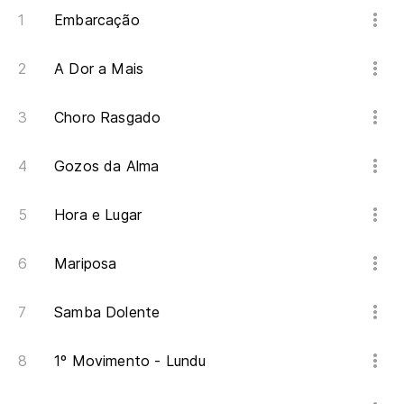
Qu
Embarcação
Y 
A Dor a Mais
E 
Choro Rasgado
El
Gozos da Alma
Ad
Hora e Lugar
Mariposa
Samba Dolente
1º Movimento - Lundu