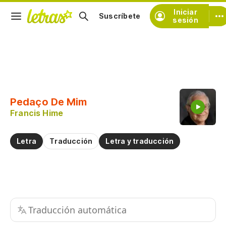
Iniciar
Suscríbete
sesión
Copiar fragmento
Copiar toda la letra
Pedaço De Mim
Practicar la pronunciación de
Francis Hime
Comentar sobre este fragmento
Letra
Traducción
Letra y traducción
Traducción automática