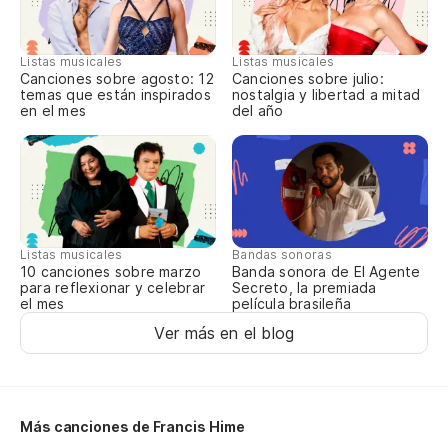
Qu
Es
Listas musicales
Listas musicales
Canciones sobre agosto: 12
Canciones sobre julio:
temas que están inspirados
nostalgia y libertad a mitad
en el mes
del año
En
No
Oh
Listas musicales
Bandas sonoras
10 canciones sobre marzo
Banda sonora de El Agente
Oh
para reflexionar y celebrar
Secreto, la premiada
el mes
película brasileña
Oh
Ver más en el blog
Ll
Más canciones de Francis Hime
Qu