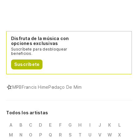
Disfruta de la música con
opciones exclusivas
Suscríbete para desbloquear
beneficios.
Suscríbete
MPB
Francis Hime
Pedaço De Mim
Todos los artistas
A
B
C
D
E
F
G
H
I
J
K
L
M
N
O
P
Q
R
S
T
U
V
W
X