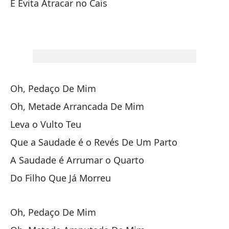
E Evita Atracar no Cais
Es
Oh
Oh, Pedaço De Mim
Oh
Oh, Metade Arrancada De Mim
Oh
Leva o Vulto Teu
Ll
Que a Saudade é o Revés De Um Parto
A Saudade é Arrumar o Quarto
Qu
Do Filho Que Já Morreu
Qu
Qu
Oh, Pedaço De Mim
Qu