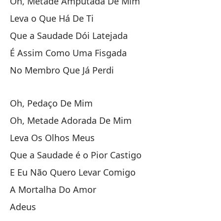
Oh, Metade Amputada De Mim
Leva o Que Há De Ti
Y 
Que a Saudade Dói Latejada
É Assim Como Uma Fisgada
No Membro Que Já Perdi
Oh, Pedaço De Mim
Oh
Oh, Metade Adorada De Mim
Leva Os Olhos Meus
Oh
Que a Saudade é o Pior Castigo
Oh
E Eu Não Quero Levar Comigo
Ll
A Mortalha Do Amor
Adeus
Qu