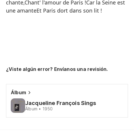
chante,Chant' l'amour de Paris !Car la Seine est
co
une amanteEt Paris dort dans son lit !
de
El
de
Es
en
El
¿Viste algún error? Envíanos una revisión.
ca
Si
Álbum
es
Jacqueline François Sings
Álbum • 1950
Pe
al
¡A