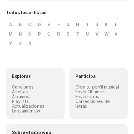
Todos los artistas
A
B
C
D
E
F
G
H
I
J
K
L
M
N
O
P
Q
R
S
T
U
V
W
X
Y
Z
#
Explorar
Participa
Canciones
Crea tu perfil musical
Artistas
Envía álbumes
Álbumes
Envía letras
Playlists
Correcciones de
Actualizaciones
letras
Lanzamientos
Sobre el sitio web