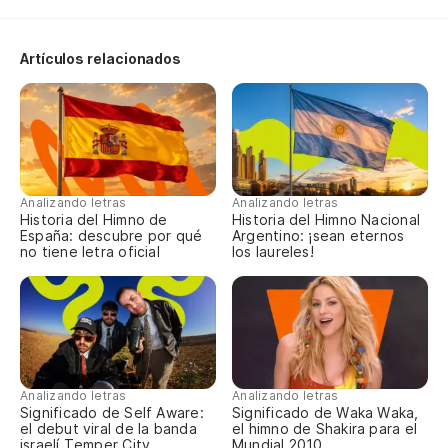
al
Artículos relacionados
En
ab
Pa
un
El
Analizando letras
Analizando letras
Historia del Himno de
Historia del Himno Nacional
su
España: descubre por qué
Argentino: ¡sean eternos
no tiene letra oficial
los laureles!
Ru
ha
El
ca
Analizando letras
Analizando letras
Po
Significado de Self Aware:
Significado de Waka Waka,
el debut viral de la banda
el himno de Shakira para el
israelí Temper City
Mundial 2010