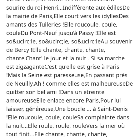
Ta
sourire du roi Henri...Indifférente aux édilesDe
Se
la mairie de Paris,Elle court vers les idyllesDes
amants des Tuileries !Elle roucoule, coule,
Al
couleDu Pont-Neuf jusqu'à Passy !Elle est
El
so&ucirc;le, so&ucirc;le, so&ucirc;leAu souvenir
ca
de Bercy !Elle chante, chante, chante,
chante,Chant' le jour et la nuit...Si sa marche
Po
est zigzaganteC'est qu'elle est grise à Paris
Y 
!Mais la Seine est paresseuse,En passant près
El
de Neuilly,Ah ! comme elles est malheureuseDe
quitter son bel ami !Dans un étreinte
ac
amoureuseElle enlace encore Paris,Pour lui
Ab
laisser, généreuse,Une boucle ... à Saint-Denis
an
!Elle roucoule, coule, couleSa complainte dans
In
la nuit...Elle roule, roule, rouleVers la mer où
tout finit...Elle chante, chante, chante,
de