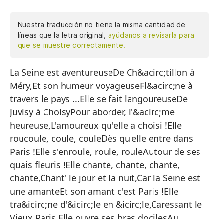
Nuestra traducción no tiene la misma cantidad de
líneas que la letra original,
ayúdanos a revisarla para
que se muestre correctamente.
La Seine est aventureuseDe Ch&acirc;tillon à
La
Méry,Et son humeur voyageuseFl&acirc;ne à
de
travers le pays ...Elle se fait langoureuseDe
Y 
Juvisy à ChoisyPour aborder, l'&acirc;me
de
heureuse,L'amoureux qu'elle a choisi !Elle
roucoule, coule, couleDès qu'elle entre dans
Se
Paris !Elle s'enroule, roule, rouleAutour de ses
de
quais fleuris !Elle chante, chante, chante,
Pa
chante,Chant' le jour et la nuit,Car la Seine est
une amanteEt son amant c'est Paris !Elle
co
tra&icirc;ne d'&icirc;le en &icirc;le,Caressant le
El
Vieux Paris,Elle ouvre ses bras docilesAu