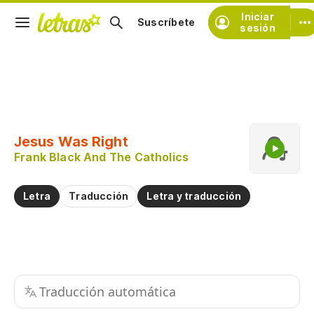
Iniciar
Suscríbete
sesión
Copiar fragmento
Copiar toda la letra
Jesus Was Right
Practicar la pronunciación de
Frank Black And The Catholics
Comentar sobre este fragmento
Letra
Traducción
Letra y traducción
Traducción automática