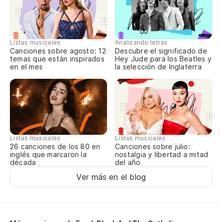
Un
mi
Listas musicales
Analizando letras
A 
Canciones sobre agosto: 12
Descubre el significado de
temas que están inspirados
Hey Jude para los Beatles y
en el mes
la selección de Inglaterra
Qu
Qu
Qu
Listas musicales
Listas musicales
Ma
Canciones sobre julio:
26 canciones de los 80 en
nostalgia y libertad a mitad
inglés que marcaron la
del año
década
Ver más en el blog