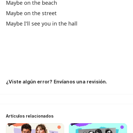
Maybe on the beach
Qu
Maybe on the street
Qu
Maybe I'll see you in the hall
I 
An
I 
To
¿Viste algún error? Envíanos una revisión.
Pl
A 
Me
Artículos relacionados
I 