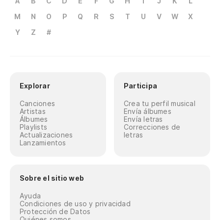
A
B
C
D
E
F
G
H
I
J
K
L
M
N
O
P
Q
R
S
T
U
V
W
X
Y
Z
#
Explorar
Participa
Canciones
Crea tu perfil musical
Artistas
Envía álbumes
Álbumes
Envía letras
Playlists
Correcciones de
Actualizaciones
letras
Lanzamientos
Sobre el sitio web
Ayuda
Condiciones de uso y privacidad
Protección de Datos
Quiénes somos