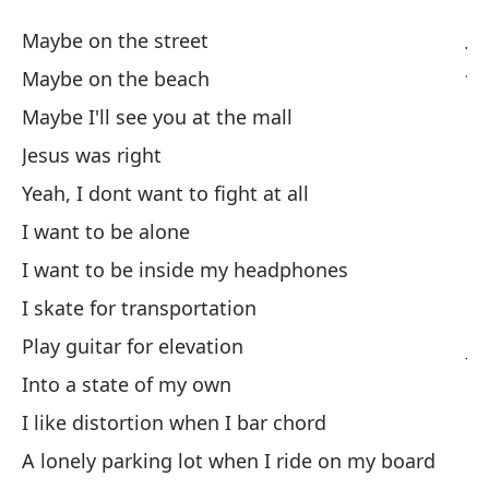
Je
Maybe on the street
Je
Maybe on the beach
Maybe I'll see you at the mall
Qu
Jesus was right
Qu
Yeah, I dont want to fight at all
I want to be alone
Qu
I want to be inside my headphones
Ma
I skate for transportation
Play guitar for elevation
Je
Into a state of my own
Sí
I like distortion when I bar chord
Ye
A lonely parking lot when I ride on my board