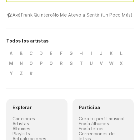
Axé
Frank Quintero
No Me Atevo a Sentir (Un Poco Más)
Todos los artistas
A
B
C
D
E
F
G
H
I
J
K
L
M
N
O
P
Q
R
S
T
U
V
W
X
Y
Z
#
Explorar
Participa
Canciones
Crea tu perfil musical
Artistas
Envía álbumes
Álbumes
Envía letras
Playlists
Correcciones de
Actualizaciones
letras