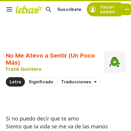
Iniciar
Suscríbete
sesión
Copiar fragmento
Copiar toda la letra
No Me Atevo a Sentir (Un Poco
Practicar la pronunciación de
Más)
Frank Quintero
Comentar sobre este fragmento
Letra
Significado
Traducciones
Si no puedo decir que te amo
Siento que la vida se me va de las manos