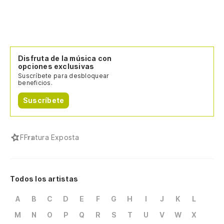
Disfruta de la música con
opciones exclusivas
Suscríbete para desbloquear
beneficios.
Suscríbete
F
Fratura Exposta
Todos los artistas
A
B
C
D
E
F
G
H
I
J
K
L
M
N
O
P
Q
R
S
T
U
V
W
X