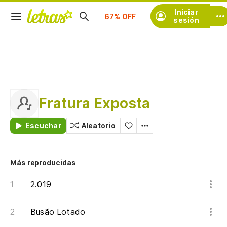
Suscríbete
Iniciar
sesión
Fratura Exposta
Escuchar
Aleatorio
Más reproducidas
2.019
Busão Lotado