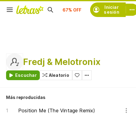
Suscríbete
Iniciar
sesión
Fredj & Melotronix
Escuchar
Aleatorio
Más reproducidas
Position Me (The Vintage Remix)