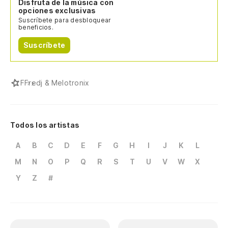
Disfruta de la música con
opciones exclusivas
Suscríbete para desbloquear
beneficios.
Suscríbete
F
Fredj & Melotronix
Todos los artistas
A
B
C
D
E
F
G
H
I
J
K
L
M
N
O
P
Q
R
S
T
U
V
W
X
Y
Z
#