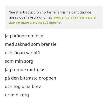
Nuestra traducción no tiene la misma cantidad de
líneas que la letra original,
ayúdanos a revisarla para
que se muestre correctamente.
Jag brände din bild
Q
med saknad som bränsle
co
och lågan var blå
y 
som min sorg
co
Jag tömde mitt glas
Va
på den bittraste droppen
de
och tog dina brev
y 
ur min korg
de