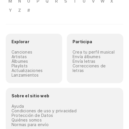
M
N
O
P
Q
R
S
T
U
V
W
X
Y
Z
#
Explorar
Participa
Canciones
Crea tu perfil musical
Artistas
Envía álbumes
Álbumes
Envía letras
Playlists
Correcciones de
Actualizaciones
letras
Lanzamientos
Sobre el sitio web
Ayuda
Condiciones de uso y privacidad
Protección de Datos
Quiénes somos
Normas para envío