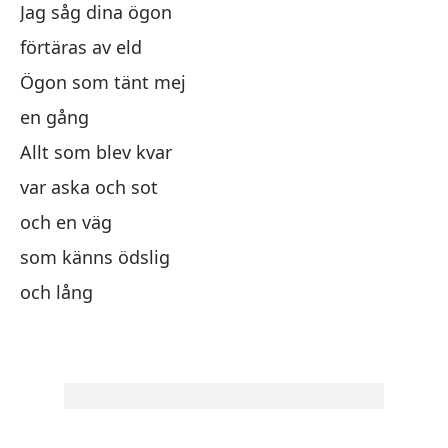
Jag såg dina ögon
Vi
förtäras av eld
co
Ögon som tänt mej
Oj
en gång
me
Allt som blev kvar
To
var aska och sot
fu
och en väg
y 
som känns ödslig
qu
och lång
y 