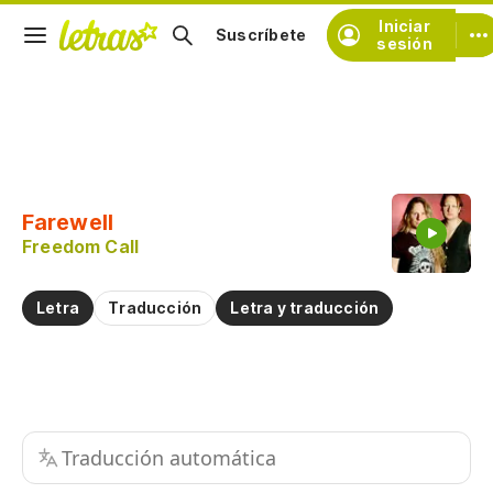
Iniciar
Suscríbete
sesión
Copiar fragmento
Copiar toda la letra
Farewell
Practicar la pronunciación de
Freedom Call
Comentar sobre este fragmento
Letra
Traducción
Letra y traducción
Traducción automática