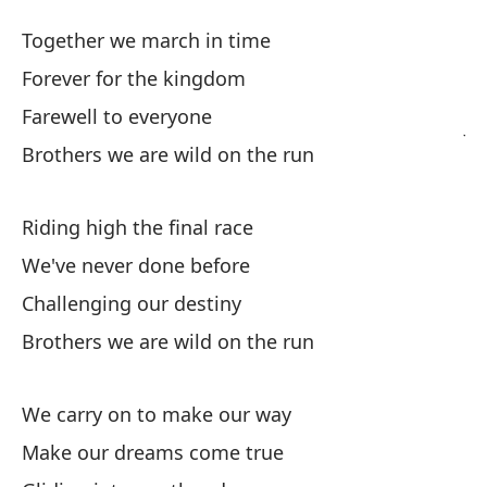
D
Together we march in time
Fa
Forever for the kingdom
Farewell to everyone
Ju
Brothers we are wild on the run
To
Po
Riding high the final race
We've never done before
Ad
Challenging our destiny
Brothers we are wild on the run
He
Br
We carry on to make our way
Make our dreams come true
Ca