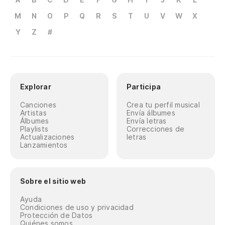
M
N
O
P
Q
R
S
T
U
V
W
X
Y
Z
#
Explorar
Participa
Canciones
Crea tu perfil musical
Artistas
Envía álbumes
Álbumes
Envía letras
Playlists
Correcciones de
Actualizaciones
letras
Lanzamientos
Sobre el sitio web
Ayuda
Condiciones de uso y privacidad
Protección de Datos
Quiénes somos