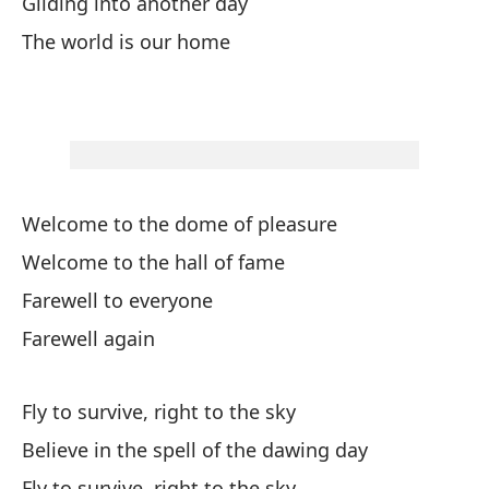
Gliding into another day
Ri
The world is our home
Nu
We
De
Ch
Welcome to the dome of pleasure
He
Welcome to the hall of fame
Br
Farewell to everyone
Farewell again
Se
We
Fly to survive, right to the sky
Believe in the spell of the dawing day
Ha
Fly to survive, right to the sky