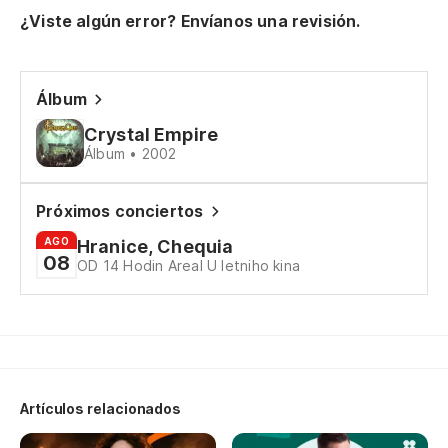
¿Viste algún error? Envíanos una revisión.
Ad
Álbum
Ad
Crystal Empire
Álbum • 2002
Vo
Próximos conciertos
Fl
AGO
Hranice, Chequia
Cr
08
OD 14 Hodin Areal U letniho kina
Be
Vo
Fl
Artículos relacionados
En