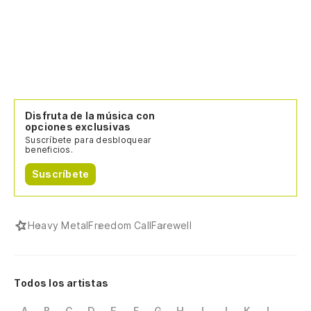
Disfruta de la música con
opciones exclusivas
Suscríbete para desbloquear
beneficios.
Suscríbete
Heavy Metal
Freedom Call
Farewell
Todos los artistas
A
B
C
D
E
F
G
H
I
J
K
L