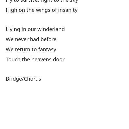
Ma
High on the wings of insanity
De
Gl
Living in our winderland
We never had before
El
We return to fantasy
Touch the heavens door
Bridge/Chorus
Bi
We
Bi
We