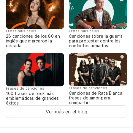
Hi
Vi
Listas musicales
Listas musicales
Li
26 canciones de los 80 en
Canciones sobre la guerra
inglés que marcaron la
para protestar contra los
década
conflictos armados
Qu
Re
To
Frases de canciones
Frases de canciones
Canciones de Rata Blanca:
100 frases de rock más
To
frases de amor para
emblemáticas de grandes
compartir
éxitos
Ver más en el blog
Pu