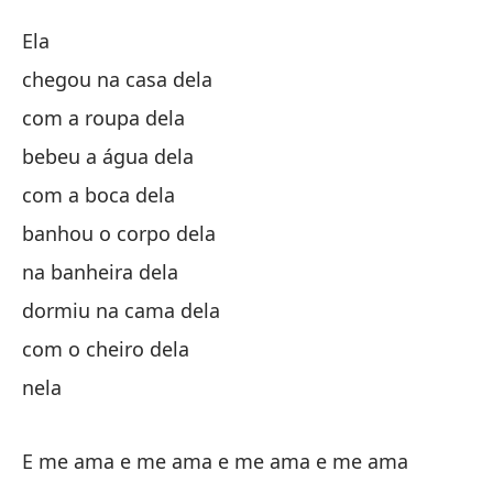
El
Ela
El
chegou na casa dela
com a roupa dela
El
bebeu a água dela
ll
com a boca dela
banhou o corpo dela
co
na banheira dela
dormiu na cama dela
be
com o cheiro dela
co
nela
ba
E me ama e me ama e me ama e me ama