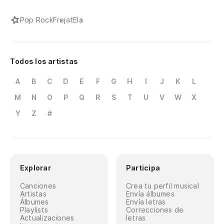
Pop Rock
Frejat
Ela
Todos los artistas
A
B
C
D
E
F
G
H
I
J
K
L
M
N
O
P
Q
R
S
T
U
V
W
X
Y
Z
#
Explorar
Participa
Canciones
Crea tu perfil musical
Artistas
Envía álbumes
Álbumes
Envía letras
Playlists
Correcciones de
Actualizaciones
letras