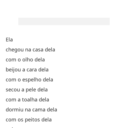
en
du
Ela
co
chegou na casa dela
en
com o olho dela
beijou a cara dela
Y 
com o espelho dela
E 
secou a pele dela
com a toalha dela
dormiu na cama dela
com os peitos dela