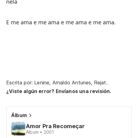
nela
El
E me ama e me ama e me ama e me ama.
ll
co
be
co
Escrita por: Lenine, Arnaldo Antunes, Rejat.
¿Viste algún error? Envíanos una revisión.
se
Álbum
co
Amor Pra Recomeçar
Álbum • 2001
du