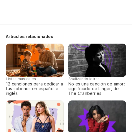
co
en
Artículos relacionados
Y 
E 
Listas musicales
Analizando letras
12 canciones para dedicar a
No es una canción de amor:
tus sobrinos en español e
significado de Linger, de
inglés
The Cranberries