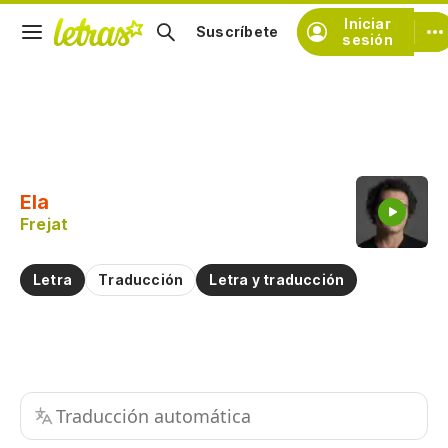
Iniciar
Suscríbete
sesión
Copiar fragmento
Copiar toda la letra
Ela
Practicar la pronunciación de
Frejat
Comentar sobre este fragmento
Letra
Traducción
Letra y traducción
Traducción automática