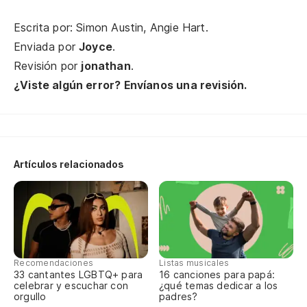
Hu
mi
Escrita por: Simon Austin, Angie Hart.
Enviada por
Joyce
.
El
Revisión por
jonathan
.
co
¿Viste algún error? Envíanos una revisión.
Th
Ho
pa
Artículos relacionados
Hi
Cr
I 
Recomendaciones
Listas musicales
Co
33 cantantes LGBTQ+ para
16 canciones para papá:
celebrar y escuchar con
¿qué temas dedicar a los
Hi
orgullo
padres?