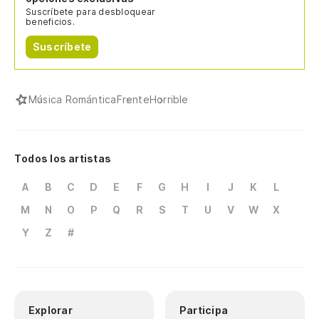
Suscríbete para desbloquear
beneficios.
Suscríbete
Música Romántica
Frente
Horrible
Todos los artistas
A
B
C
D
E
F
G
H
I
J
K
L
M
N
O
P
Q
R
S
T
U
V
W
X
Y
Z
#
Explorar
Participa