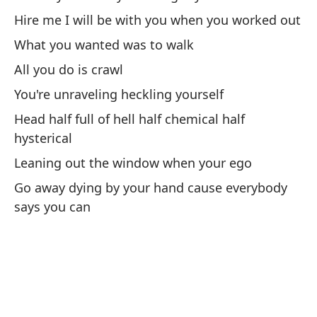
Li
Hire me I will be with you when you worked out
What you wanted was to walk
Pa
All you do is crawl
Lo
You're unraveling heckling yourself
Mi
Head half full of hell half chemical half
en
hysterical
Wh
Leaning out the window when your ego
th
Go away dying by your hand cause everybody
Oj
says you can
el
Wi
Ap
qu