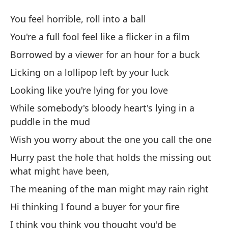
Ho
You feel horrible, roll into a ball
Ho
You're a full fool feel like a flicker in a film
Borrowed by a viewer for an hour for a buck
Te
Licking on a lollipop left by your luck
Yo
Looking like you're lying for you love
Er
While somebody's bloody heart's lying in a
de
puddle in the mud
You
Wish you worry about the one you call the one
Hurry past the hole that holds the missing out
To
what might have been,
ho
The meaning of the man might may rain right
Bo
Hi thinking I found a buyer for your fire
Ch
I think you think you thought you'd be