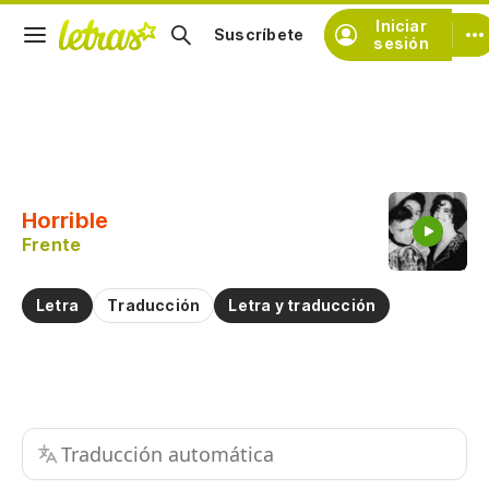
Iniciar
Suscríbete
sesión
Copiar fragmento
Copiar toda la letra
Horrible
Practicar la pronunciación de
Frente
Comentar sobre este fragmento
Letra
Traducción
Letra y traducción
Traducción automática