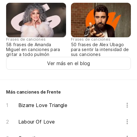
Qu
Wh
To
Frases de canciones
Frases de canciones
58 frases de Amanda
50 frases de Alex Ubago
Al
Miguel en canciones para
para sentir la intensidad de
gritar a todo pulmón
sus canciones
Te
Ver más en el blog
Yo
Ca
Más canciones de Frente
me
Bizarre Love Triangle
He
Labour Of Love
In
Le