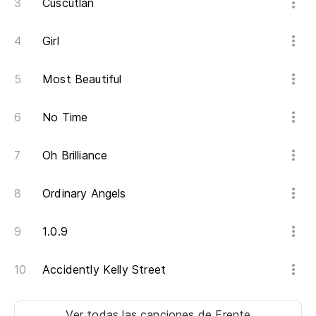
Cuscutlan
Se
Girl
di
Go
Most Beautiful
yo
No Time
Oh Brilliance
Ordinary Angels
1.0.9
Accidently Kelly Street
Ver todas las canciones
de Frente