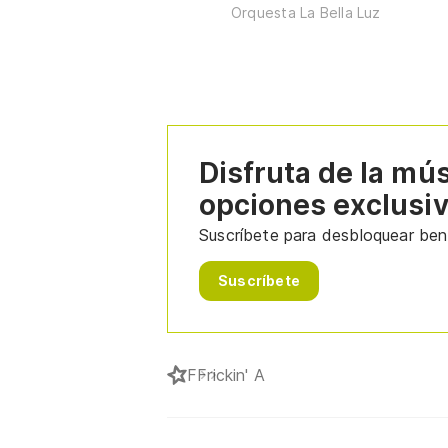
Orquesta La Bella Luz
Disfruta de la mú
opciones exclusi
Suscríbete para desbloquear bene
Suscríbete
F
Frickin' A