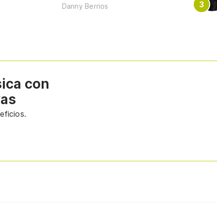
Danny Berrios
sica con
vas
ficios.