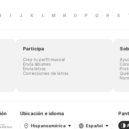
H
I
J
K
L
M
N
O
P
Q
R
S
Participa
Sob
Crea tu perfil musical
Ayu
Envía álbumes
Cond
Envía letras
Prot
Correcciones de letras
Qui
Norm
ión
Ubicación e idioma
Pant
Hispanoamérica
Español