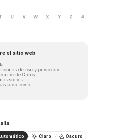
T
U
V
W
X
Y
Z
#
re el sitio web
da
iciones de uso y privacidad
ección de Datos
énes somos
as para envío
alla
Automático
Claro
Oscuro