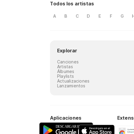
Todos los artistas
A
B
C
D
E
F
G
Explorar
Canciones
Artistas
Álbumes
Playlists
Actualizaciones
Lanzamientos
Aplicaciones
Extens