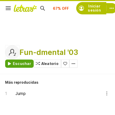
Suscríbete
Iniciar
sesión
Fun-dmental '03
Escuchar
Aleatorio
Más reproducidas
Jump