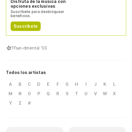
Disfruta de la música con
opciones exclusivas
Suscríbete para desbloquear
beneficios.
Suscríbete
F
Fun-dmental '03
Todos los artistas
A
B
C
D
E
F
G
H
I
J
K
L
M
N
O
P
Q
R
S
T
U
V
W
X
Y
Z
#