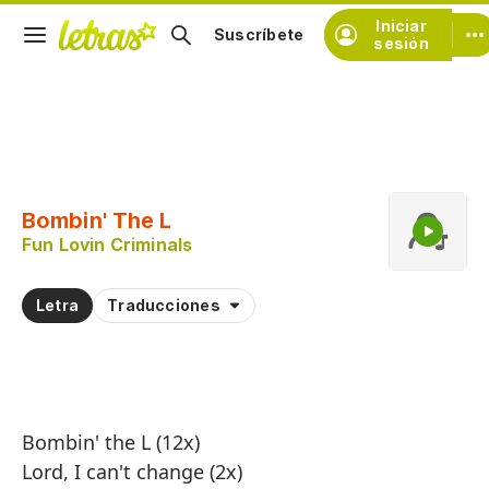
Iniciar
Suscríbete
sesión
Copiar fragmento
Copiar toda la letra
Bombin' The L
Practicar la pronunciación de
Fun Lovin Criminals
Comentar sobre este fragmento
Letra
Traducciones
Bombin' the L (12x)
Lord, I can't change (2x)