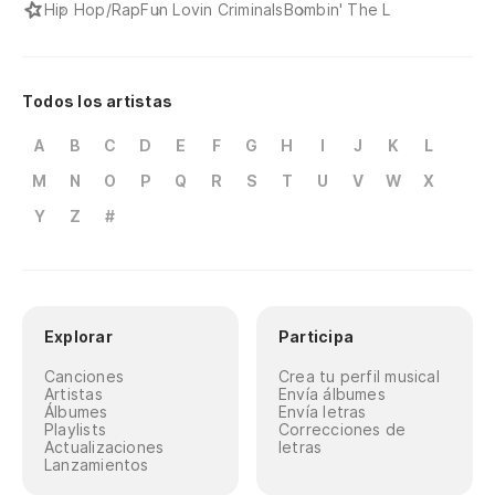
Hip Hop/Rap
Fun Lovin Criminals
Bombin' The L
Todos los artistas
A
B
C
D
E
F
G
H
I
J
K
L
M
N
O
P
Q
R
S
T
U
V
W
X
Y
Z
#
Explorar
Participa
Canciones
Crea tu perfil musical
Artistas
Envía álbumes
Álbumes
Envía letras
Playlists
Correcciones de
Actualizaciones
letras
Lanzamientos