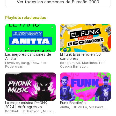
Ver todas las canciones
de Furacão 2000
Playlists relacionadas
Las mejores canciones de
El funk Brasileño en 50
Anitta
canciones
Envolver, Bang, Show das
Bob Rum, MC Marcinho, Tati
Poderosas...
Quebra Barraco...
La mejor música PHONK
Funk Brasileño
2024 | drift agresivo
Anitta, LUDMILLA, MC Paiva...
Kordhell, Bibi Babydoll, NUEKI...