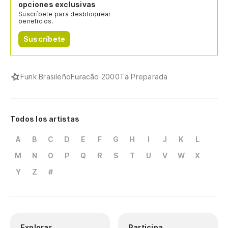
opciones exclusivas
Suscríbete para desbloquear
beneficios.
Suscríbete
Funk Brasileño
Furacão 2000
Ta Preparada
Todos los artistas
A
B
C
D
E
F
G
H
I
J
K
L
M
N
O
P
Q
R
S
T
U
V
W
X
Y
Z
#
Explorar
Participa