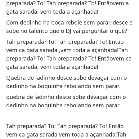
preparada? To! Tah preparada? To! Entãovem a
de
gata sarada, vem toda a açanhada!
co
Com dedinho na boca rebole sem parar, desce e
¿E
sobe no talento que o DJ vai perguntar o quê?
aq
li
Tah preparada? To! Tah preparada? To! Então
ch
vem ca gata sarada ,vem toda a açanhada!Tah
co
preparada? To! Tah preparada? To! Entãovem ca
la
gata sarada, vem toda a açanhada!
co
Quebra de ladinho desce sobe devagar com o
la
dedinho na boquinha rebolando sem parar,
¿E
quebra de ladinho desce sobe devagar com o
to
dedinho na boquinha rebolando sem parar.
¿E
to
la
Tah preparada? To! Tah preparada? To! Então
qu
vem ca gata sarada,vem toda a açanhada!Tah