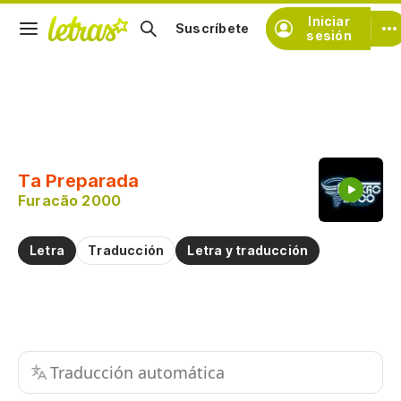
Iniciar
Suscríbete
sesión
Copiar fragmento
Copiar toda la letra
Ta Preparada
Practicar la pronunciación de
Furacão 2000
Comentar sobre este fragmento
Letra
Traducción
Letra y traducción
Traducción automática