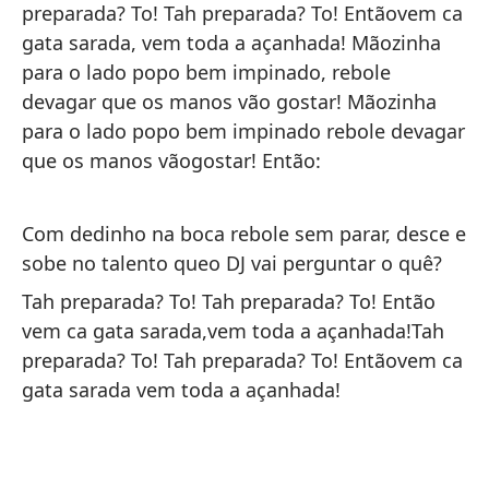
la
preparada? To! Tah preparada? To! Entãovem ca
qu
gata sarada, vem toda a açanhada! Mãozinha
en
para o lado popo bem impinado, rebole
ta
devagar que os manos vão gostar! Mãozinha
li
para o lado popo bem impinado rebole devagar
ch
que os manos vãogostar! Então:
¡S
to
Com dedinho na boca rebole sem parar, desce e
sobe no talento queo DJ vai perguntar o quê?
Tah preparada? To! Tah preparada? To! Então
vem ca gata sarada,vem toda a açanhada!Tah
preparada? To! Tah preparada? To! Entãovem ca
gata sarada vem toda a açanhada!