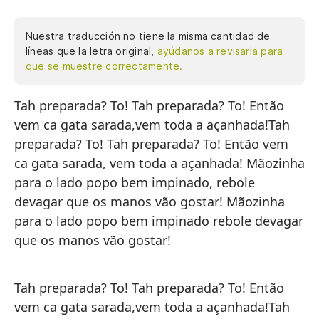
Nuestra traducción no tiene la misma cantidad de
líneas que la letra original,
ayúdanos a revisarla para
que se muestre correctamente.
Tah preparada? To! Tah preparada? To! Então
¿E
vem ca gata sarada,vem toda a açanhada!Tah
aq
preparada? To! Tah preparada? To! Então vem
li
ca gata sarada, vem toda a açanhada! Mãozinha
ch
para o lado popo bem impinado, rebole
un
devagar que os manos vão gostar! Mãozinha
de
para o lado popo bem impinado rebole devagar
Ma
que os manos vão gostar!
re
¿E
aq
Tah preparada? To! Tah preparada? To! Então
li
vem ca gata sarada,vem toda a açanhada!Tah
ch