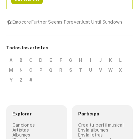
Emocore
Further Seems Forever
Just Until Sundown
Todos los artistas
A
B
C
D
E
F
G
H
I
J
K
L
M
N
O
P
Q
R
S
T
U
V
W
X
Y
Z
#
Explorar
Participa
Canciones
Crea tu perfil musical
Artistas
Envía álbumes
Álbumes
Envía letras