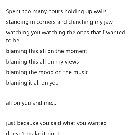
So
Spent too many hours holding up walls
Ju
standing in corners and clenching my jaw
watching you watching the ones that I wanted
Pa
to be
Sp
blaming this all on the moment
de
blaming this all on my views
st
blaming the mood on the music
blaming it all on you
ob
wa
all on you and me...
cu
just because you said what you wanted
bl
doesn't make it right