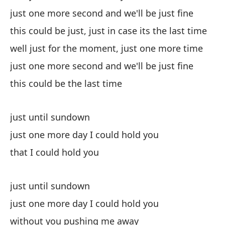
just one more second and we'll be just fine
y 
this could be just, just in case its the last time
an
well just for the moment, just one more time
no
just one more second and we'll be just fine
do
this could be the last time
au
just until sundown
au
just one more day I could hold you
that I could hold you
la
th
just until sundown
just one more day I could hold you
no
without you pushing me away
no