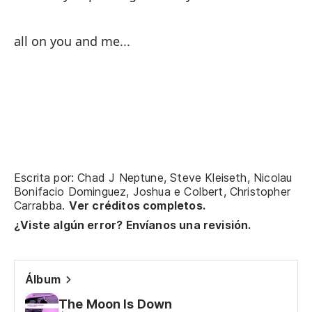
all on you and me...
to
bu
Escrita por: Chad J Neptune, Steve Kleiseth, Nicolau
we
Bonifacio Dominguez, Joshua e Colbert, Christopher
Carrabba.
Ver créditos completos.
so
¿Viste algún error? Envíanos una revisión.
ju
Álbum
es
úl
The Moon Is Down