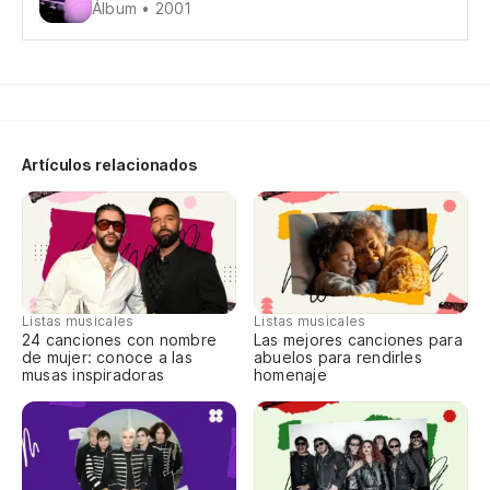
Álbum • 2001
th
bu
we
Artículos relacionados
so
ju
es
th
Listas musicales
Listas musicales
24 canciones con nombre
Las mejores canciones para
de mujer: conoce a las
abuelos para rendirles
so
musas inspiradoras
homenaje
so
ju