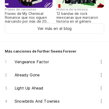
Historia de la música
qu
Frases de canciones
12 bandas de rock
Frases de My Chemical
mexicanas que marcaron
Romance que nos siguen
historia en el género
marcando por más de 20
años
so
Ver más en el blog
so
ju
Más canciones de Further Seems Forever
Vengeance Factor
si
Already Gone
to
Light Up Ahead
Snowbirds And Townies