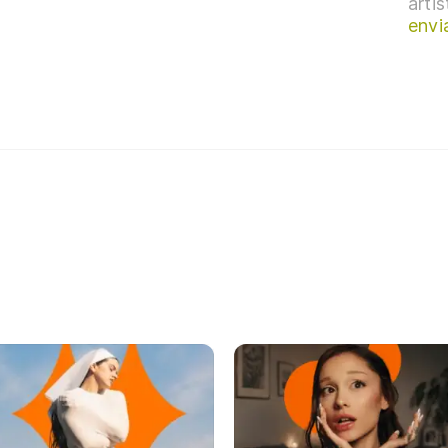
arti
envi