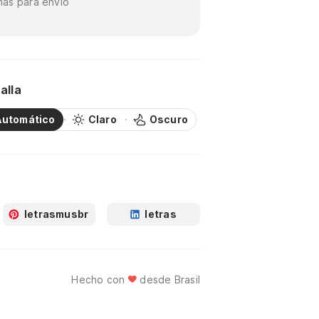
as para envío
alla
Automático
Claro
Oscuro
letrasmusbr
letras
Hecho con
desde Brasil