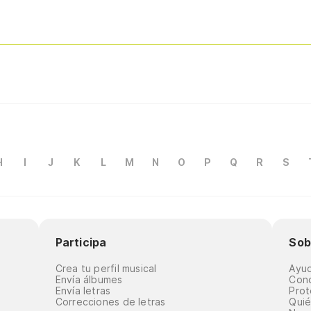
H
I
J
K
L
M
N
O
P
Q
R
S
Participa
Sob
Crea tu perfil musical
Ayu
Envía álbumes
Cond
Envía letras
Prot
Correcciones de letras
Qui