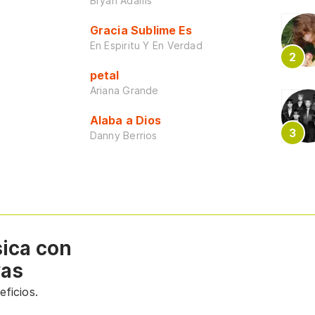
Bryan Adams
Gracia Sublime Es
En Espiritu Y En Verdad
petal
Ariana Grande
Alaba a Dios
Danny Berrios
sica con
vas
ficios.