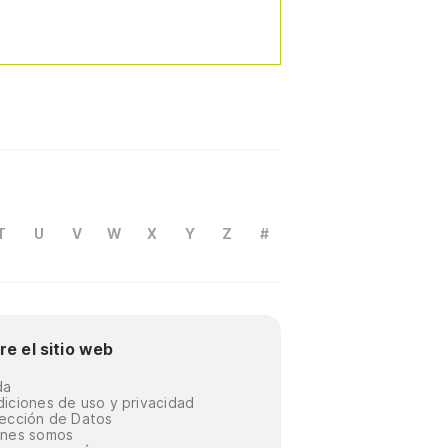
T
U
V
W
X
Y
Z
#
re el sitio web
da
iciones de uso y privacidad
ección de Datos
énes somos