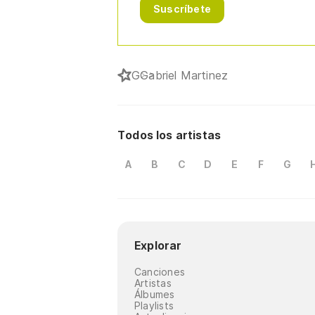
Suscríbete
G
Gabriel Martinez
Todos los artistas
A
B
C
D
E
F
G
Explorar
Canciones
Artistas
Álbumes
Playlists