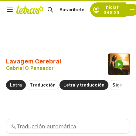
Iniciar
Suscríbete
sesión
Copiar fragmento
Copiar toda la letra
Lavagem Cerebral
Practicar la pronunciación de
Gabriel O Pensador
Comentar sobre este fragmento
Letra
Traducción
Letra y traducción
Significad
Traducción automática