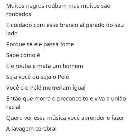
Muitos negros roubam mas muitos são
Br
roubados
Al
E cuidado com esse branco aí parado do seu
so
lado
Si
Porque se ele passa fome
at
Sabe como é
Se
Ele rouba e mata um homem
Mi
Seja você ou seja o Pelé
Você e o Pelé morreriam igual
Nu
Então que morra o preconceito e viva a união
racial
El
Quero ver essa música você aprender e fazer
O 
A lavagem cerebral