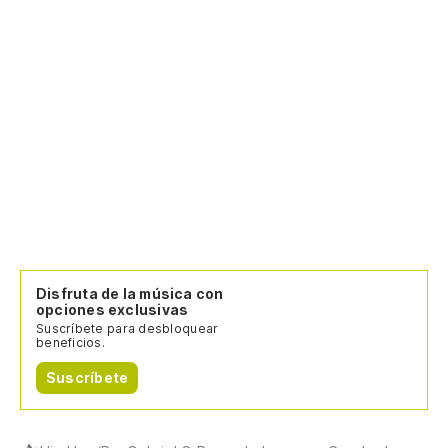
El
O 
Y 
E 
Po
id
Po
Disfruta de la música con
Qu
opciones exclusivas
Suscríbete para desbloquear
ca
beneficios.
Qu
Suscríbete
fr
Y 