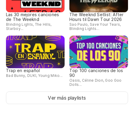
En
Las 30 mejores canciones
The Weeknd Setlist: After
de The Weeknd
Hours til Dawn Tour 2026
Qu
Blinding Lights, The Hills,
Sao Paulo, Save Your Tears,
Starboy...
Blinding Lights...
h
Qu
El
Trap en español
Top 100 canciones de los
90
Bad Bunny, DUKI, Young Miko...
El
Oasis, Céline Dion, Goo Goo
Dolls...
es
Ver más playlists
O 
Es
É 