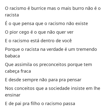
La
O racismo é burrice mas o mais burro não é o
A 
racista
Ha
É o que pensa que o racismo não existe
Ti
O pior cego é o que não quer ver
E o racismo está dentro de você
Na
Porque o racista na verdade é um tremendo
pr
babaca
Na
Que assimila os preconceitos porque tem
La
cabeça fraca
E desde sempre não para pra pensar
El
Nos conceitos que a sociedade insiste em lhe
ensinar
Na
E de pai pra filho o racismo passa
Na