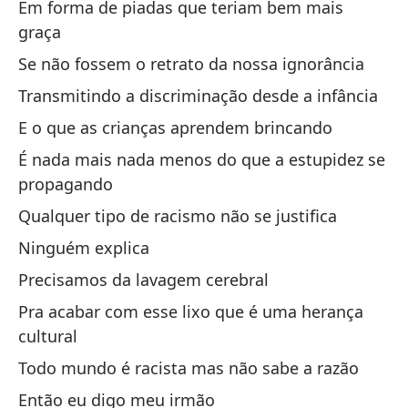
Em forma de piadas que teriam bem mais
graça
Al
Se não fossem o retrato da nossa ignorância
Un
Transmitindo a discriminação desde a infância
Pe
E o que as crianças aprendem brincando
Ma
É nada mais nada menos do que a estupidez se
propagando
En
Qualquer tipo de racismo não se justifica
En
Ninguém explica
Po
Precisamos da lavagem cerebral
Po
Pra acabar com esse lixo que é uma herança
cultural
Da
Todo mundo é racista mas não sabe a razão
Dê
Então eu digo meu irmão