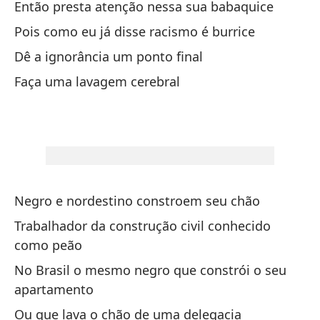
da
Então presta atenção nessa sua babaquice
Pois como eu já disse racismo é burrice
No
Dê a ignorância um ponto final
Nã
Faça uma lavagem cerebral
Qu
m
Qu
So
Negro e nordestino constroem seu chão
Só
Trabalhador da construção civil conhecido
Un
como peão
Um
No Brasil o mesmo negro que constrói o seu
apartamento
Ou que lava o chão de uma delegacia
No