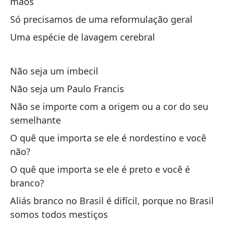
mãos
Só precisamos de uma reformulação geral
Po
Uma espécie de lavagem cerebral
Po
Es
Não seja um imbecil
co
Não seja um Paulo Francis
Es
Não se importe com a origem ou a cor do seu
semelhante
El
O quê que importa se ele é nordestino e você
El
não?
Y 
O quê que importa se ele é preto e você é
el
branco?
Aliás branco no Brasil é difícil, porque no Brasil
E 
somos todos mestiços
La