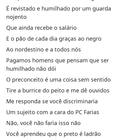
É revistado e humilhado por um guarda
No
nojento
Que ainda recebe o salário
Nã
E o pão de cada dia graças ao negro
No
Ao nordestino e a todos nós
se
Pagamos homens que pensam que ser
Nã
humilhado não dói
se
O preconceito é uma coisa sem sentido
¿Q
Tire a burrice do peito e me dê ouvidos
O 
Me responda se você discriminaria
¿Q
Um sujeito com a cara do PC Farias
Não, você não faria isso não
O 
Você aprendeu que o preto é ladrão
De