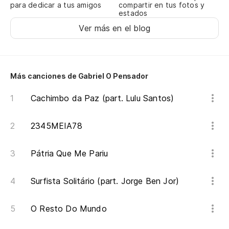
Re
para dedicar a tus amigos
compartir en tus fotos y
estados
Me
Ver más en el blog
A 
Um
Más canciones de Gabriel O Pensador
No
Cachimbo da Paz (part. Lulu Santos)
Ap
2345MEIA78
Vo
Pátria Que Me Pariu
Mu
ro
Surfista Solitário (part. Jorge Ben Jor)
Mu
O Resto Do Mundo
Y 