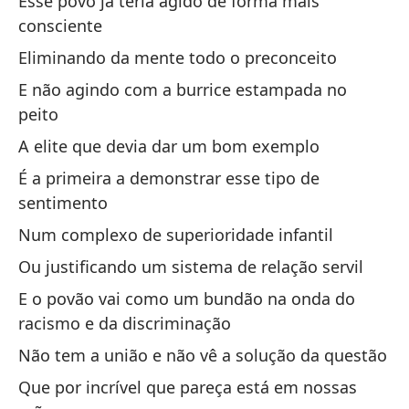
Esse povo já teria agido de forma mais
Ma
consciente
D
Eliminando da mente todo o preconceito
E não agindo com a burrice estampada no
Pr
peito
A elite que devia dar um bom exemplo
De
É a primeira a demonstrar esse tipo de
sentimento
Mo
Num complexo de superioridade infantil
Mo
Ou justificando um sistema de relação servil
Es
E o povão vai como um bundão na onda do
racismo e da discriminação
Es
Não tem a união e não vê a solução da questão
Y 
Que por incrível que pareça está em nossas
E 