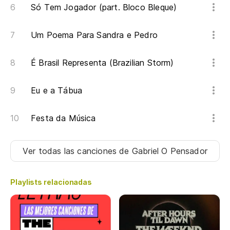
Só Tem Jogador (part. Bloco Bleque)
E 
Um Poema Para Sandra e Pedro
Po
É Brasil Representa (Brazilian Storm)
Ya
Eu e a Tábua
Ro
El
Festa da Música
Se
Ver todas las canciones
de Gabriel O Pensador
Tú
Playlists relacionadas
Vo
En
ra