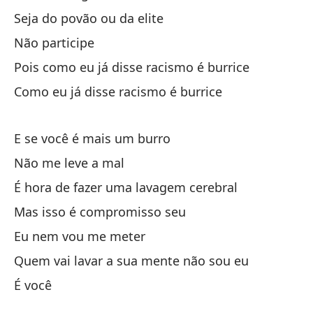
Ha
Seja do povão ou da elite
Não participe
Fa
Pois como eu já disse racismo é burrice
Como eu já disse racismo é burrice
E se você é mais um burro
Ne
Não me leve a mal
Ne
É hora de fazer uma lavagem cerebral
Mas isso é compromisso seu
Tr
Eu nem vou me meter
c
Quem vai lavar a sua mente não sou eu
Tr
pe
É você