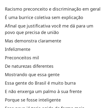
La
Racismo preconceito e discriminação em geral
L
É uma burrice coletiva sem explicação
Afinal que justificativa você me dá para um
Ra
povo que precisa de união
Ra
Mas demonstra claramente
Es
Infelizmente
É 
Preconceitos mil
De naturezas diferentes
Al
Mostrando que essa gente
pu
Essa gente do Brasil é muito burra
Af
pr
E não enxerga um palmo à sua frente
Porque se fosse inteligente
Pe