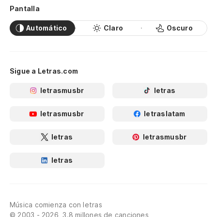
Pantalla
Ne
Automático
Claro
Oscuro
Pr
Pa
he
Sigue a Letras.com
Pr
letrasmusbr
letras
To
letrasmusbr
letraslatam
To
letras
letrasmusbr
En
letras
En
Se
Música comienza con letras
Se
© 2003 - 2026, 3.8 millones de canciones