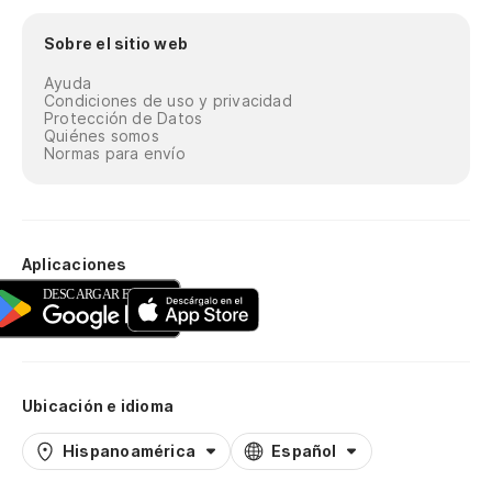
Tr
in
Sobre el sitio web
Tr
Ayuda
Condiciones de uso y privacidad
Protección de Datos
Y 
Quiénes somos
Normas para envío
E 
No
p
Aplicaciones
É 
pr
Cu
Ubicación e idioma
Qu
Hispanoamérica
Español
Na