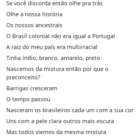
Se você discorda então olhe pra trás
A 
Olhe a nossa história
Os nossos ancestrais
Es
se
O Brasil colonial não era igual a Portugal
É 
A raiz do meu país era multirracial
Tinha índio, branco, amarelo, preto
En
Nascemos da mistura então por que o
Nu
preconceito?
Barrigas cresceram
O 
O tempo passou
Ou
Nasceram os brasileiros cada um com a sua cor
Y 
Uns com a pele clara outros mais escura
ra
Mas todos viemos da mesma mistura
E 