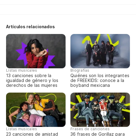
E 
Al
Artículos relacionados
Ao
Pa
hu
Pa
nã
Listas musicales
Biografías
13 canciones sobre la
Quiénes son los integrantes
igualdad de género y los
de FREEKIDS: conoce a la
El
derechos de las mujeres
boyband mexicana
O 
Sa
Ti
Listas musicales
Frases de canciones
23 canciones de amistad
36 frases de Gorillaz para