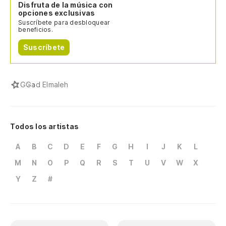
Disfruta de la música con
opciones exclusivas
Suscríbete para desbloquear
beneficios.
Suscríbete
G
Gad Elmaleh
Todos los artistas
A
B
C
D
E
F
G
H
I
J
K
L
M
N
O
P
Q
R
S
T
U
V
W
X
Y
Z
#