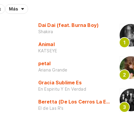
k
Más
Dai Dai (feat. Burna Boy)
Shakira
Animal
KATSEYE
petal
Ariana Grande
Gracia Sublime Es
En Espiritu Y En Verdad
Beretta (De Los Cerros La Escuela)
El de Las R's