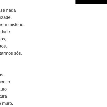
ase nada
izade.
em mistério.
rdade.
os,
tos,
tarmos sós.
s.
bonito
turo
tura
o muro.