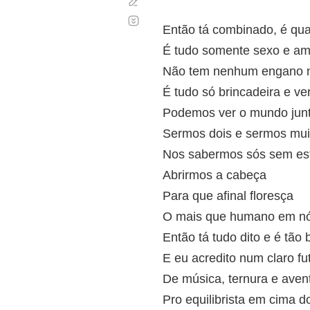
Corregir
Desplazamiento
automático
Então tá combinado, é qu
É tudo somente sexo e am
Não tem nenhum engano n
É tudo só brincadeira e ve
Podemos ver o mundo junt
Sermos dois e sermos mui
Nos sabermos sós sem es
Abrirmos a cabeça
Para que afinal floresça
O mais que humano em nó
Então tá tudo dito e é tão 
E eu acredito num claro fu
De música, ternura e aven
Pro equilibrista em cima d