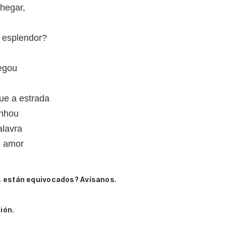
hegar,
 esplendor?
egou
ue a estrada
enhou
alavra
o amor
s están equivocados? Avísanos.
ión.