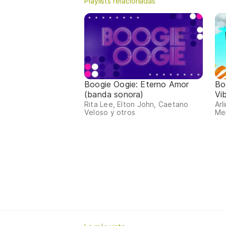
Playlists relacionadas
Boogie Oogie: Eterno Amor
Bo
(banda sonora)
Vi
Rita Lee, Elton John, Caetano
Arl
Veloso y otros
Me