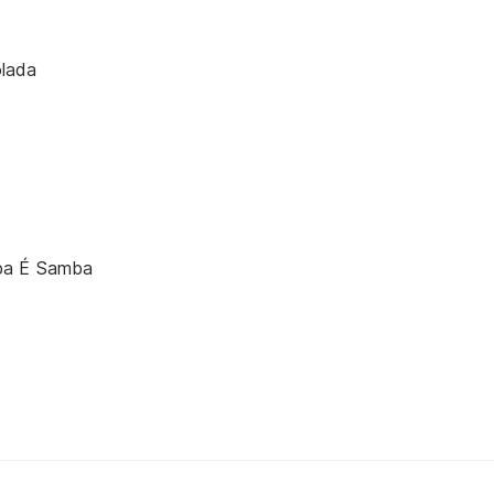
lada
ba É Samba
o