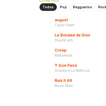
Lo más visto
Todos
Pop
Reggaeton
Roc
august
Taylor Swift
La Bondad de Dios
StayInFaith
Creep
Radiohead
Y Que Pasó
Orquesta La Bella Luz
Risk It All
Bruno Mars