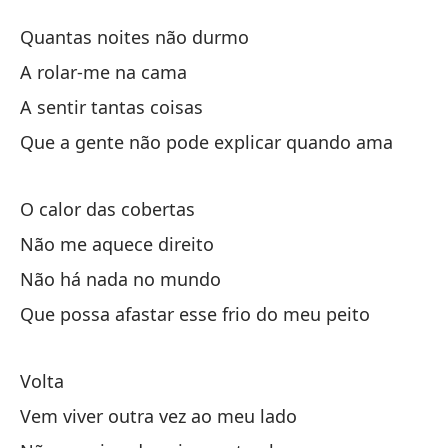
R
Quantas noites não durmo
Vo
A rolar-me na cama
A sentir tantas coisas
Cu
Que a gente não pode explicar quando ama
Qu
Dá
O calor das cobertas
Não me aquece direito
Si
Não há nada no mundo
Que possa afastar esse frio do meu peito
Qu
Qu
Volta
Vem viver outra vez ao meu lado
La