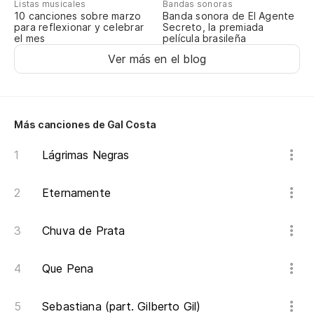
Listas musicales
Bandas sonoras
10 canciones sobre marzo
Banda sonora de El Agente
Re
para reflexionar y celebrar
Secreto, la premiada
el mes
película brasileña
Ver más en el blog
Vu
Ve
No
Más canciones de Gal Costa
Nã
Lágrimas Negras
Po
Eternamente
Po
Chuva de Prata
Re
Que Pena
Vu
Sebastiana (part. Gilberto Gil)