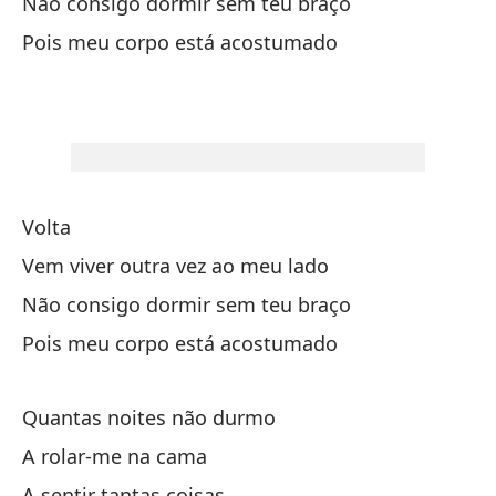
Não consigo dormir sem teu braço
No
Pois meu corpo está acostumado
No
Qu
Qu
Volta
Vem viver outra vez ao meu lado
Re
Não consigo dormir sem teu braço
Pois meu corpo está acostumado
Vu
Ve
Quantas noites não durmo
No
A rolar-me na cama
Nã
A sentir tantas coisas