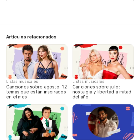
Po
Po
Artículos relacionados
Re
Vu
Ve
Listas musicales
Listas musicales
Canciones sobre agosto: 12
Canciones sobre julio:
No
temas que están inspirados
nostalgia y libertad a mitad
en el mes
del año
Nã
Po
Po