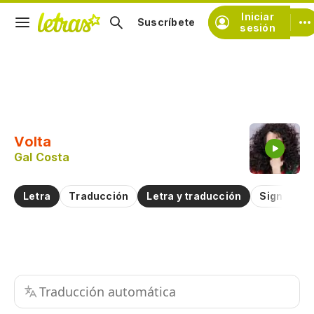
Iniciar
Suscríbete
sesión
Copiar fragmento
Copiar toda la letra
Volta
Practicar la pronunciación de
Gal Costa
Comentar sobre este fragmento
Letra
Traducción
Letra y traducción
Significad
Traducción automática