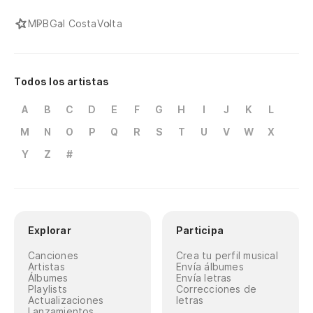
MPB
Gal Costa
Volta
Todos los artistas
A
B
C
D
E
F
G
H
I
J
K
L
M
N
O
P
Q
R
S
T
U
V
W
X
Y
Z
#
Explorar
Participa
Canciones
Crea tu perfil musical
Artistas
Envía álbumes
Álbumes
Envía letras
Playlists
Correcciones de
Actualizaciones
letras
Lanzamientos