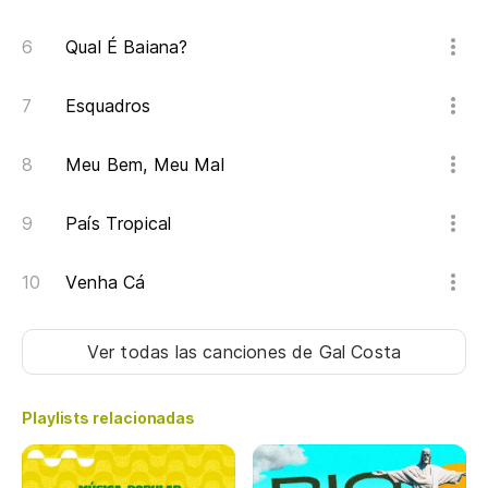
Ve
Qual É Baiana?
No
Nã
Esquadros
Po
Meu Bem, Meu Mal
Po
País Tropical
Venha Cá
Ver todas las canciones
de Gal Costa
Playlists relacionadas