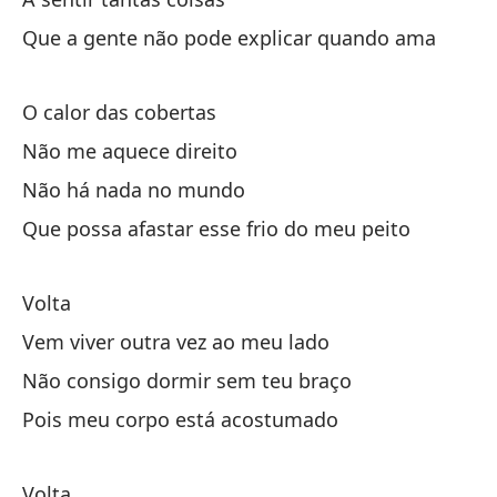
Que a gente não pode explicar quando ama
Po
Po
O calor das cobertas
Não me aquece direito
Não há nada no mundo
Que possa afastar esse frio do meu peito
Re
Volta
Vu
Vem viver outra vez ao meu lado
Ve
Não consigo dormir sem teu braço
Pois meu corpo está acostumado
No
Nã
Volta