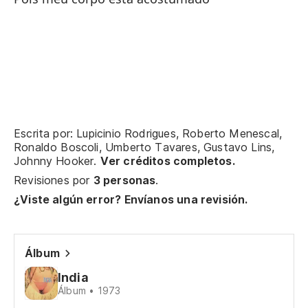
No
No
Qu
Qu
Escrita por: Lupicinio Rodrigues, Roberto Menescal,
Ronaldo Boscoli, Umberto Tavares, Gustavo Lins,
Johnny Hooker.
Ver créditos completos.
Re
Revisiones por
3 personas
.
¿Viste algún error? Envíanos una revisión.
Vu
Ve
Álbum
No
India
Álbum • 1973
Nã