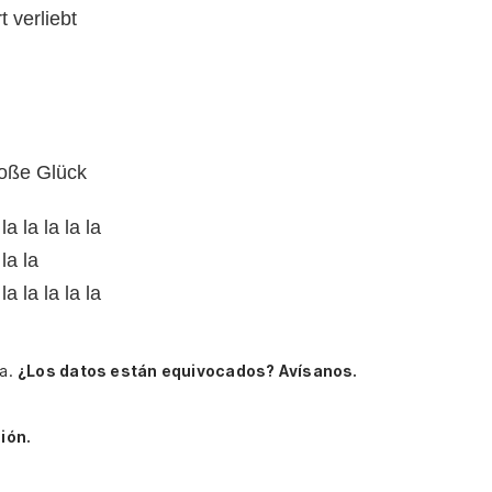
 verliebt
roße Glück
 la la la la la
 la la
 la la la la la
ha.
¿Los datos están equivocados? Avísanos.
ión.