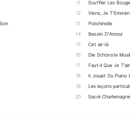
Souffler Les Bougi
Viens, Je T'Emmèn
 Son
Polichinelle
Besoin D'Amour
Cet air-là
Die Schönste Musik
Faut-il Que Je T'a
Il Jouait Du Piano
Les leçons particul
Sacré Charlemagn