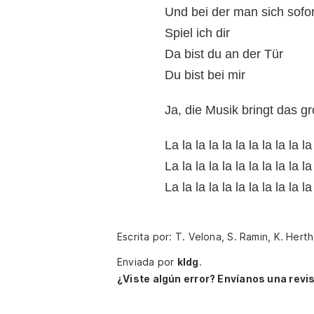
Und bei der man sich sofort
Spiel ich dir
Da bist du an der Tür
Du bist bei mir
Ja, die Musik bringt das g
La la la la la la la la la la la
La la la la la la la la la la la
La la la la la la la la la la la
Escrita por: T. Velona, S. Ramin, K. Hert
Enviada por
kldg
.
¿Viste algún error? Envíanos una revis