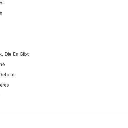
es
e
, Die Es Gibt
ime
 Debout
ières
e