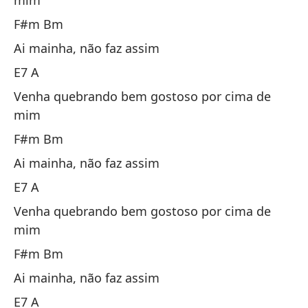
mim
F
F#m Bm
Ro
Ai mainha, não faz assim
Qu
E7 A
Venha quebrando bem gostoso por cima de
E7
mim
F#m Bm
Y 
Ai mainha, não faz assim
E 
E7 A
F
Venha quebrando bem gostoso por cima de
mim
Ro
F#m Bm
Qu
Ai mainha, não faz assim
E7
E7 A