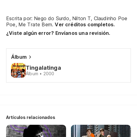
Cu
Escrita por: Nego do Surdo, Nilton T, Claudinho Poe
Poe, Me Trate Bem.
Ver créditos completos.
Qu
¿Viste algún error? Envíanos una revisión.
F
Álbum
Su
Tingalatinga
Se
Álbum • 2000
E7
Y 
E 
Artículos relacionados
F