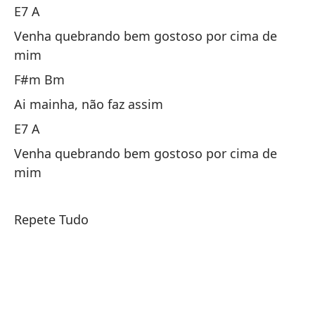
E7 A
F
Venha quebrando bem gostoso por cima de
mim
Ay
F#m Bm
E7
Ai mainha, não faz assim
E7 A
Ve
Venha quebrando bem gostoso por cima de
Ve
mim
F
Repete Tudo
Es
Es
E7