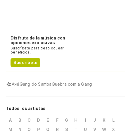
Disfruta de la música con
opciones exclusivas
Suscríbete para desbloquear
beneficios.
Suscríbete
Axé
Gang do Samba
Quebra com a Gang
Todos los artistas
A
B
C
D
E
F
G
H
I
J
K
L
M
N
O
P
Q
R
S
T
U
V
W
X