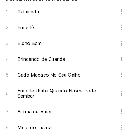
Ve
Raimunda
F
Embolê
Ay
Bicho Bom
E7
Brincando de Ciranda
Ve
Cada Macaco No Seu Galho
Ve
Embolê Urubu Quando Nasce Pode
Sambar
F
Forma de Amor
Ay
Melô do Ticatá