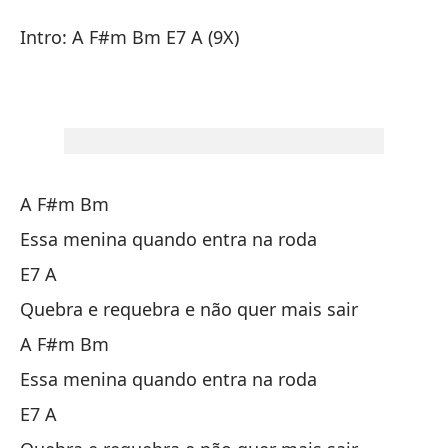
Ro
Intro: A F#m Bm E7 A (9X)
Q
In
In
A F#m Bm
Essa menina quando entra na roda
E7 A
Quebra e requebra e não quer mais sair
A
A F#m Bm
Es
Essa menina quando entra na roda
Es
E7 A