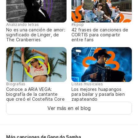
Su
Se
Analizando letras
#kpop
No es una canción de amor:
42 frases de canciones de
significado de Linger, de
CORTIS para compartir
E7
The Cranberries
entre fans
Y 
E 
F
Biografías
Listas musicales
Conoce a ARIA VEGA:
Los mejores huapangos
biografía de la cantante
para bailar y pasarla bien
Ay
que creó el Costeñita Core
zapateando
Ver más en el blog
E7
Ve
Más canciones de Gang do Samba