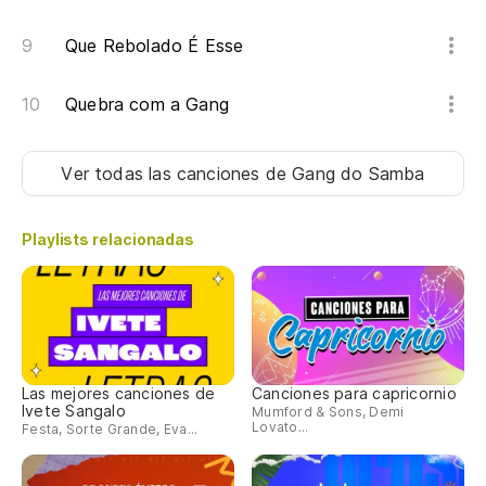
E7
Que Rebolado É Esse
Ve
Quebra com a Gang
Ve
F
Ver todas las canciones
de Gang do Samba
Ay
Playlists relacionadas
E7
Ve
Las mejores canciones de
Canciones para capricornio
Ve
Ivete Sangalo
Mumford & Sons, Demi
Lovato...
Festa, Sorte Grande, Eva...
Re