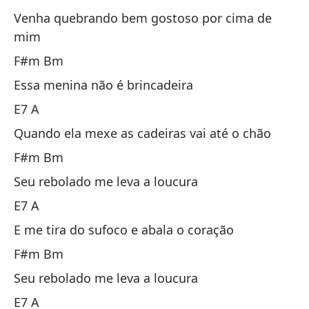
Venha quebrando bem gostoso por cima de
Y 
mim
E 
F#m Bm
Essa menina não é brincadeira
F
E7 A
Ay
Quando ela mexe as cadeiras vai até o chão
F#m Bm
E7
Seu rebolado me leva a loucura
E7 A
Ve
E me tira do sufoco e abala o coração
Ve
F#m Bm
F
Seu rebolado me leva a loucura
E7 A