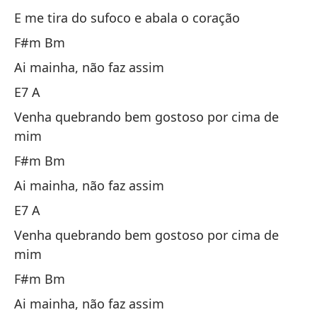
Ay
E me tira do sufoco e abala o coração
F#m Bm
E7
Ai mainha, não faz assim
Ve
E7 A
Ve
Venha quebrando bem gostoso por cima de
mim
F
F#m Bm
Ai mainha, não faz assim
Ay
E7 A
E7
Venha quebrando bem gostoso por cima de
mim
Ve
F#m Bm
Ve
Ai mainha, não faz assim