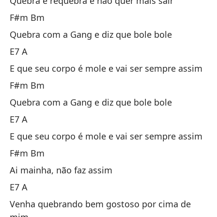
Quebra e requebra e não quer mais sair
E7
F#m Bm
Quebra com a Gang e diz que bole bole
Ro
E7 A
Qu
E que seu corpo é mole e vai ser sempre assim
A
F#m Bm
Quebra com a Gang e diz que bole bole
Es
E7 A
Es
E que seu corpo é mole e vai ser sempre assim
E7
F#m Bm
Ai mainha, não faz assim
Ro
E7 A
Qu
Venha quebrando bem gostoso por cima de