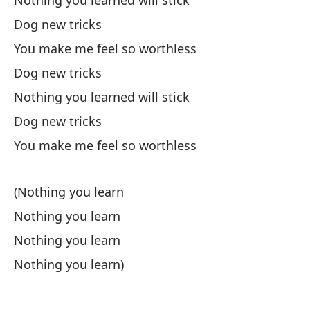
Nothing you learned will stick
Dog new tricks
You make me feel so worthless
Pe
Dog new tricks
Na
Nothing you learned will stick
Dog new tricks
No
You make me feel so worthless
Pe
(Nothing you learn
Me
Nothing you learn
Yo
Nothing you learn
Nothing you learn)
(N
Na