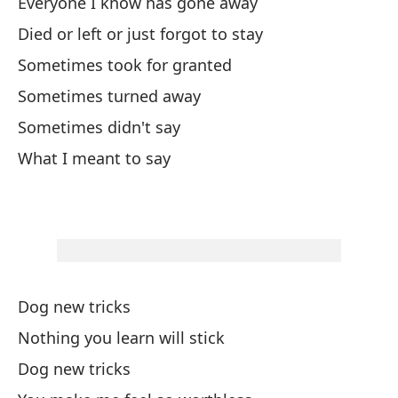
Everyone I know has gone away
Ha
Died or left or just forgot to stay
Sometimes took for granted
Pe
Sometimes turned away
Sometimes didn't say
Na
What I meant to say
No
Pe
Me
Yo
Dog new tricks
Nothing you learn will stick
To
Dog new tricks
Ev