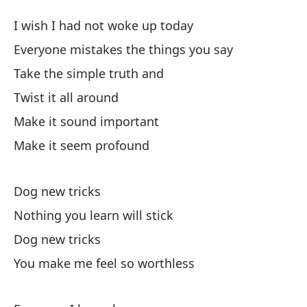
Nu
I wish I had not woke up today
Do
Everyone mistakes the things you say
Take the simple truth and
De
Twist it all around
I 
Make it sound important
To
Make it seem profound
Ev
Dog new tricks
To
Nothing you learn will stick
Da
Dog new tricks
You make me feel so worthless
Ha