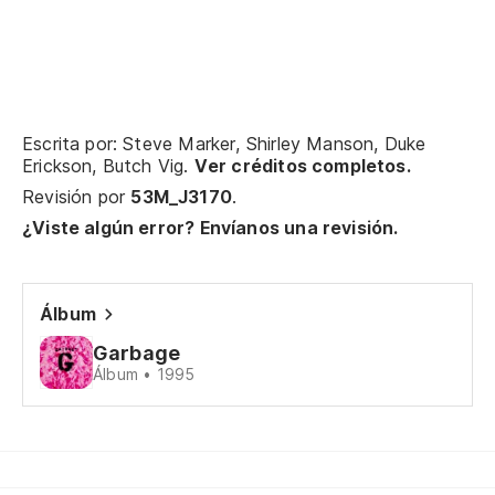
Na
Na
Escrita por: Steve Marker, Shirley Manson, Duke
Erickson, Butch Vig.
Ver créditos completos.
Revisión por
53M_J3170
.
Nu
¿Viste algún error? Envíanos una revisión.
I 
Co
Álbum
Fo
Garbage
Álbum • 1995
To
Ev
No