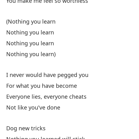
You make me feel so worthless
Ha
ol
(Nothing you learn
Di
Nothing you learn
Nothing you learn
A 
Nothing you learn)
So
A 
I never would have pegged you
For what you have become
A 
Everyone lies, everyone cheats
Not like you've done
Lo
Dog new tricks