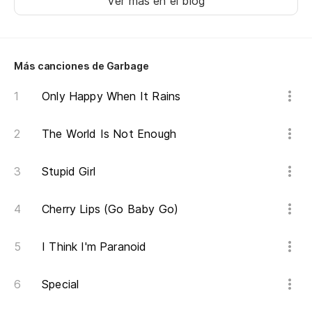
Ver más en el blog
No
Pe
Más canciones de Garbage
Me
Only Happy When It Rains
Yo
The World Is Not Enough
(N
Stupid Girl
Na
Cherry Lips (Go Baby Go)
Na
I Think I'm Paranoid
Na
Special