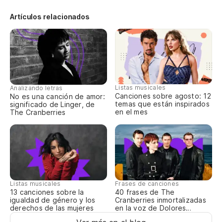
Artículos relacionados
Pe
Na
No
Listas musicales
Analizando letras
Canciones sobre agosto: 12
No es una canción de amor:
temas que están inspirados
significado de Linger, de
Pe
en el mes
The Cranberries
Me
Yo
Pe
Listas musicales
Frases de canciones
13 canciones sobre la
40 frases de The
igualdad de género y los
Cranberries inmortalizadas
Na
derechos de las mujeres
en la voz de Dolores
O’Riordan