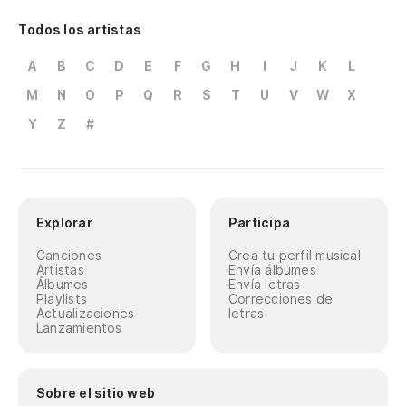
Todos los artistas
A
B
C
D
E
F
G
H
I
J
K
L
M
N
O
P
Q
R
S
T
U
V
W
X
Y
Z
#
Explorar
Participa
Canciones
Crea tu perfil musical
Artistas
Envía álbumes
Álbumes
Envía letras
Playlists
Correcciones de
Actualizaciones
letras
Lanzamientos
Sobre el sitio web