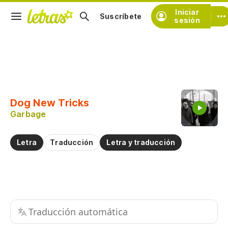
Iniciar
Suscríbete
sesión
Copiar fragmento
Copiar toda la letra
Dog New Tricks
Practicar la pronunciación de
Garbage
Comentar sobre este fragmento
Letra
Traducción
Letra y traducción
Traducción automática