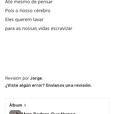
A 
Até mesmo de pensar
Pois o nosso cérebro
Ve
Eles querem lavar
para as nossas vidas escravizar
Pe
Bu
Si
Qu
Revisión por
Jorge
.
¿Viste algún error? Envíanos una revisión.
Qu
Ha
Álbum
Po