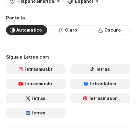
Hispanoamérica
Español
Pantalla
Automático
Claro
Oscuro
Sigue a Letras.com
letrasmusbr
letras
letrasmusbr
letraslatam
letras
letrasmusbr
letras