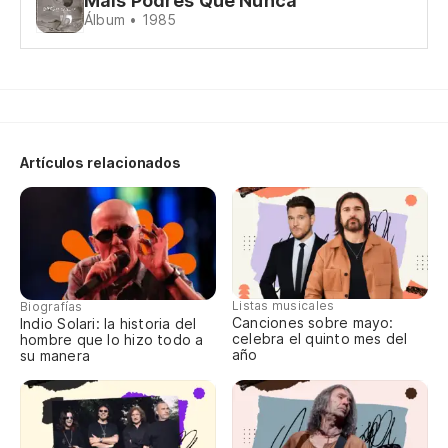
Mais Podres Que Nunca
Álbum • 1985
Nu
Pa
pa
Artículos relacionados
Listas musicales
Biografías
Canciones sobre mayo:
Indio Solari: la historia del
celebra el quinto mes del
hombre que lo hizo todo a
año
su manera