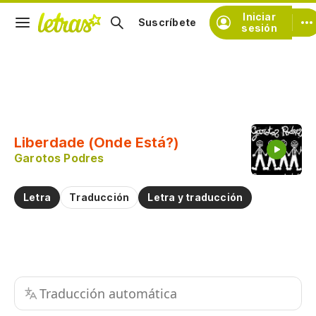
Iniciar
Suscríbete
sesión
Copiar fragmento
Copiar toda la letra
Liberdade (Onde Está?)
Practicar la pronunciación de
Garotos Podres
Comentar sobre este fragmento
Letra
Traducción
Letra y traducción
Traducción automática