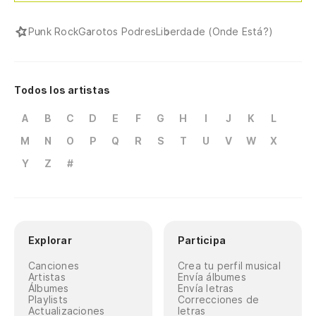
Punk Rock
Garotos Podres
Liberdade (Onde Está?)
Todos los artistas
A
B
C
D
E
F
G
H
I
J
K
L
M
N
O
P
Q
R
S
T
U
V
W
X
Y
Z
#
Explorar
Participa
Canciones
Crea tu perfil musical
Artistas
Envía álbumes
Álbumes
Envía letras
Playlists
Correcciones de
Actualizaciones
letras