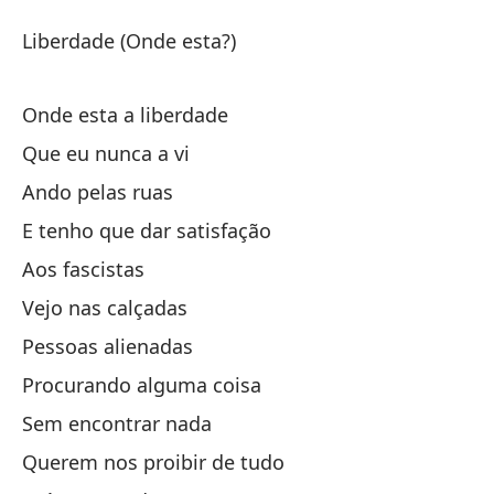
Li
Liberdade (Onde esta?)
Li
Onde esta a liberdade
Li
Que eu nunca a vi
Ando pelas ruas
¿D
E tenho que dar satisfação
Aos fascistas
Qu
Vejo nas calçadas
Ca
Pessoas alienadas
Procurando alguma coisa
Y 
Sem encontrar nada
E 
Querem nos proibir de tudo