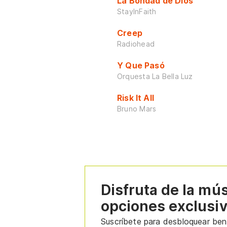
La Bondad de Dios
StayInFaith
Creep
Radiohead
Y Que Pasó
Orquesta La Bella Luz
Risk It All
Bruno Mars
Disfruta de la mú
opciones exclusi
Suscríbete para desbloquear bene