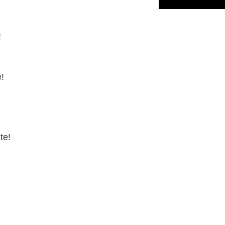
!
!
te!