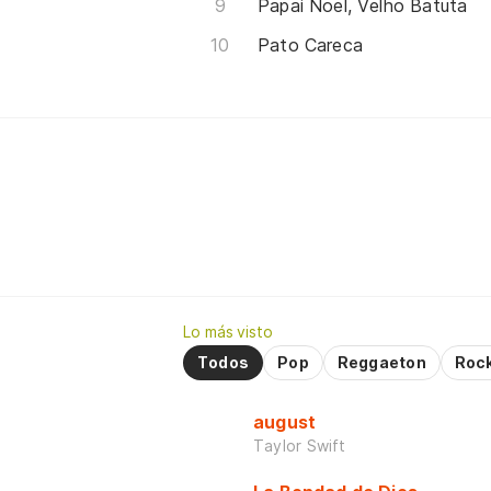
Papai Noel, Velho Batuta
Pato Careca
Lo más visto
Todos
Pop
Reggaeton
Roc
august
Taylor Swift