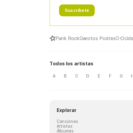
Suscríbete
Punk Rock
Garotos Podres
O Ocid
Todos los artistas
A
B
C
D
E
F
G
Explorar
Canciones
Artistas
Álbumes