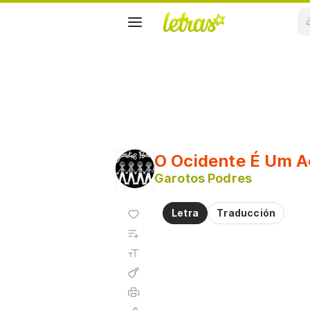
O Ocidente É Um A
Garotos Podres
Agregar
Letra
Traducción
a
Agregar
favoritos
a
Tamaño
playlist
de la
fuente
Acordes
Imprimir