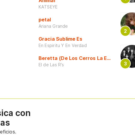
Animal
KATSEYE
petal
Ariana Grande
Gracia Sublime Es
En Espiritu Y En Verdad
Beretta (De Los Cerros La Escuela)
El de Las R's
sica con
vas
ficios.