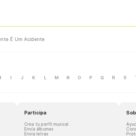
ente É Um Acidente
H
I
J
K
L
M
N
O
P
Q
R
S
Participa
Sob
Crea tu perfil musical
Ayu
Envía álbumes
Cond
Envía letras
Prot