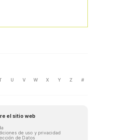
T
U
V
W
X
Y
Z
#
re el sitio web
da
iciones de uso y privacidad
ección de Datos