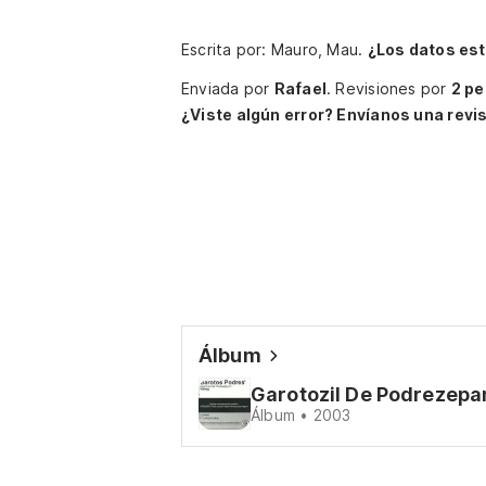
Escrita por: Mauro, Mau.
¿Los datos es
Enviada por
Rafael
.
Revisiones por
2 p
¿Viste algún error? Envíanos una revis
Álbum
Garotozil De Podrezep
Álbum • 2003