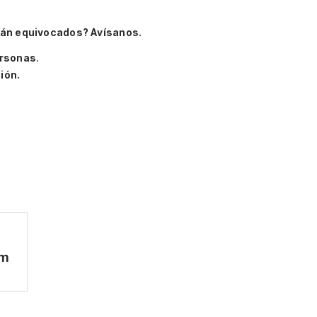
tán equivocados? Avísanos.
ersonas
.
ión.
am