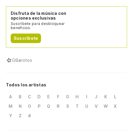
Disfruta de la música con
opciones exclusivas
Suscríbete para desbloquear
beneficios.
Suscríbete
G
Garotos
Todos los artistas
A
B
C
D
E
F
G
H
I
J
K
L
M
N
O
P
Q
R
S
T
U
V
W
X
Y
Z
#