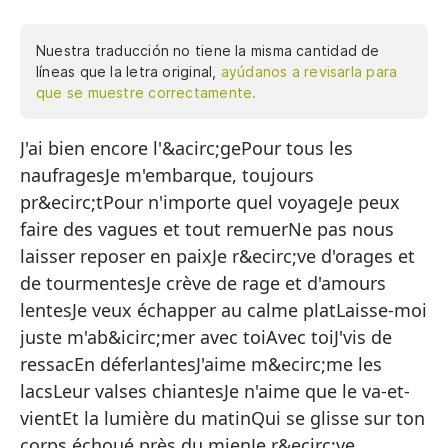
Nuestra traducción no tiene la misma cantidad de
líneas que la letra original,
ayúdanos a revisarla para
que se muestre correctamente.
J'ai bien encore l'&acirc;gePour tous les
To
naufragesJe m'embarque, toujours
Pa
pr&ecirc;tPour n'importe quel voyageJe peux
Me
faire des vagues et tout remuerNe pas nous
Pa
laisser reposer en paixJe r&ecirc;ve d'orages et
de tourmentesJe crève de rage et d'amours
Pu
lentesJe veux échapper au calme platLaisse-moi
No
juste m'ab&icirc;mer avec toiAvec toiJ'vis de
Su
ressacEn déferlantesJ'aime m&ecirc;me les
lacsLeur valses chiantesJe n'aime que le va-et-
Mu
vientEt la lumière du matinQui se glisse sur ton
Qu
corps échoué près du mienJe r&ecirc;ve