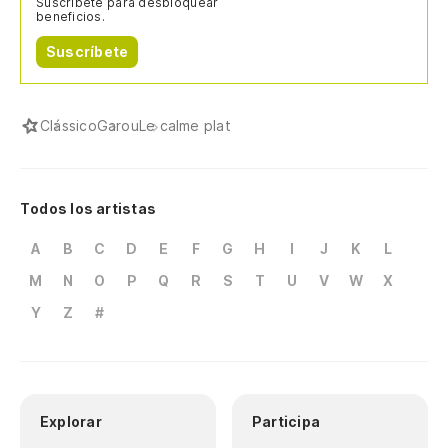
Suscríbete para desbloquear
beneficios.
Suscríbete
Clássico
Garou
Le calme plat
Todos los artistas
A
B
C
D
E
F
G
H
I
J
K
L
M
N
O
P
Q
R
S
T
U
V
W
X
Y
Z
#
Explorar
Participa