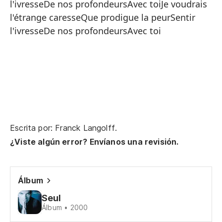
l'ivresseDe nos profondeursAvec toiJe voudrais
Co
l'étrange caresseQue prodigue la peurSentir
Bu
l'ivresseDe nos profondeursAvec toi
c
Co
El
Co
Se
De
Escrita por: Franck Langolff.
¿Viste algún error? Envíanos una revisión.
De
Y 
Pa
Álbum
Un
Seul
Álbum • 2000
To