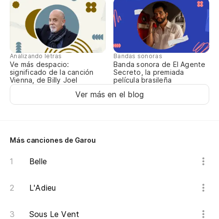
Se
De
Co
Analizando letras
Bandas sonoras
Qu
Ve más despacio:
Banda sonora de El Agente
significado de la canción
Secreto, la premiada
Qu
Vienna, de Billy Joel
película brasileña
Se
Ver más en el blog
De
Co
Más canciones de Garou
Belle
L'Adieu
Sous Le Vent