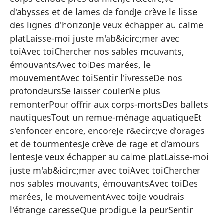
Dé
d'abysses et de lames de fondJe crève le lisse
Co
des lignes d'horizonJe veux échapper au calme
platLaisse-moi juste m'ab&icirc;mer avec
Vi
toiAvec toiChercher nos sables mouvants,
En
émouvantsAvec toiDes marées, le
In
mouvementAvec toiSentir l'ivresseDe nos
profondeursSe laisser coulerNe plus
Co
remonterPour offrir aux corps-mortsDes ballets
So
nautiquesTout un remue-ménage aquatiqueEt
Y 
s'enfoncer encore, encoreJe r&ecirc;ve d'orages
et de tourmentesJe crève de rage et d'amours
Qu
lentesJe veux échapper au calme platLaisse-moi
Su
juste m'ab&icirc;mer avec toiAvec toiChercher
Ro
nos sables mouvants, émouvantsAvec toiDes
Qu
marées, le mouvementAvec toiJe voudrais
l'étrange caresseQue prodigue la peurSentir
Dé