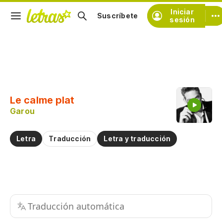
Iniciar
Suscríbete
sesión
Copiar fragmento
Copiar toda la letra
Le calme plat
Practicar la pronunciación de
Garou
Comentar sobre este fragmento
Letra
Traducción
Letra y traducción
Traducción automática