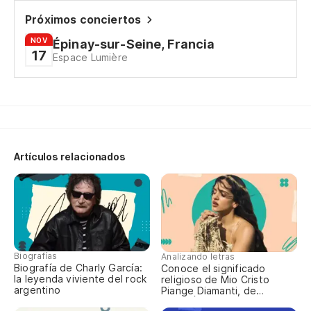
Y 
Próximos conciertos
Su
NOV
Épinay-sur-Seine, Francia
17
Espace Lumière
Mu
Qu
Dé
Co
Artículos relacionados
Bu
c
Co
El
Co
Biografías
Analizando letras
Biografía de Charly García:
Conoce el significado
Qu
la leyenda viviente del rock
religioso de Mio Cristo
argentino
Piange Diamanti, de
Qu
ROSALÍA