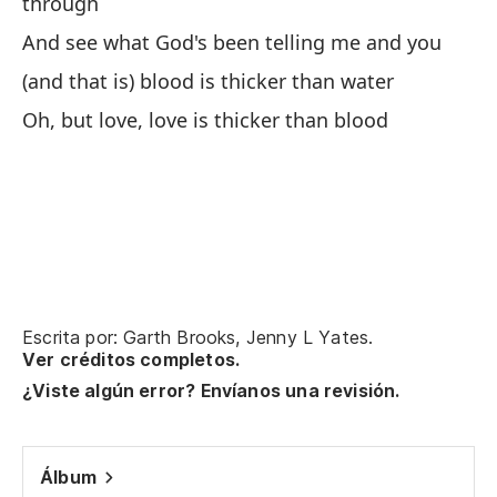
through
Po
And see what God's been telling me and you
Fo
(and that is) blood is thicker than water
Di
Oh, but love, love is thicker than blood
Go
Qu
Th
Oh
Oh
Escrita por: Garth Brooks, Jenny L Yates.
Ver créditos completos.
¿Viste algún error? Envíanos una revisión.
Pu
Y 
Álbum