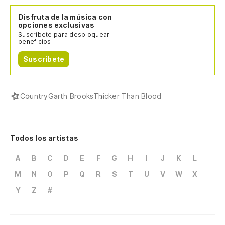
Disfruta de la música con
opciones exclusivas
Suscríbete para desbloquear
beneficios.
Suscríbete
Country
Garth Brooks
Thicker Than Blood
Todos los artistas
A
B
C
D
E
F
G
H
I
J
K
L
M
N
O
P
Q
R
S
T
U
V
W
X
Y
Z
#