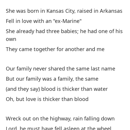
Má
She was born in Kansas City, raised in Arkansas
Th
Fell in love with an "ex-Marine"
She already had three babies; he had one of his
Na
own
Sh
They came together for another and me
Se
Our family never shared the same last name
Fe
But our family was a family, the same
Ya
(and they say) blood is thicker than water
Sh
Oh, but love is thicker than blood
Se
Wreck out on the highway, rain falling down
Th
Lord, he must have fell asleep at the wheel