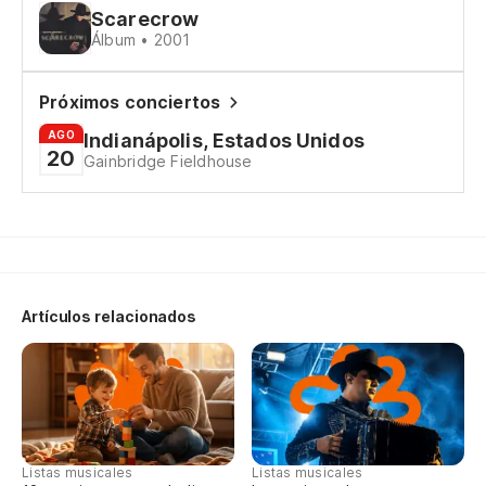
An
Scarecrow
Álbum • 2001
En
Próximos conciertos
Th
AGO
Indianápolis, Estados Unidos
20
To
Gainbridge Fieldhouse
We
De
Of
Artículos relacionados
Lo
I 
Se
Listas musicales
Listas musicales