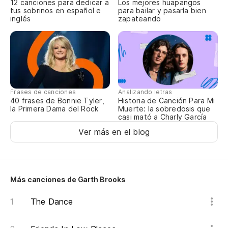
12 canciones para dedicar a
Los mejores huapangos
Lo
tus sobrinos en español e
para bailar y pasarla bien
inglés
zapateando
Có
pr
Ho
En
Frases de canciones
Analizando letras
40 frases de Bonnie Tyler,
Historia de Canción Para Mi
la Primera Dama del Rock
Muerte: la sobredosis que
Y 
casi mató a Charly García
es
Ver más en el blog
An
Más canciones de Garth Brooks
¿P
po
The Dance
Wh