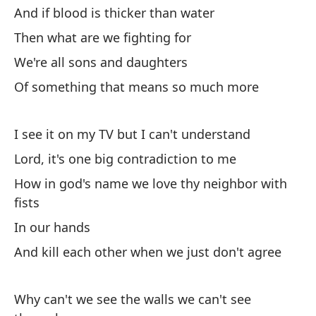
Wr
And if blood is thicker than water
Se
Then what are we fighting for
vo
We're all sons and daughters
Lo
Of something that means so much more
Ha
I see it on my TV but I can't understand
Th
Lord, it's one big contradiction to me
Se
How in god's name we love thy neighbor with
fists
Lo
In our hands
And kill each other when we just don't agree
Why can't we see the walls we can't see