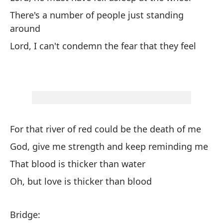
Nu
There's a number of people just standing
ap
around
Ou
Lord, I can't condemn the fear that they feel
Pe
Bu
(y
For that river of red could be the death of me
(a
God, give me strength and keep reminding me
Oh
That blood is thicker than water
Oh
Oh, but love is thicker than blood
Ac
Bridge: