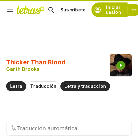
Iniciar
Suscríbete
sesión
Copiar fragmento
Copiar toda la letra
Thicker Than Blood
Practicar la pronunciación de
Garth Brooks
Comentar sobre este fragmento
Letra
Traducción
Letra y traducción
Traducción automática