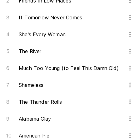
Friends In Low Places
Y 
m
If Tomorrow Never Comes
An
She's Every Woman
(y
The River
(a
Much Too Young (to Feel This Damn Old)
Oh
sa
Shameless
Oh
The Thunder Rolls
Alabama Clay
American Pie